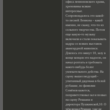
офиса ленноновского храма,
хреновины всякие
интересные.
Сопровождалось это какой-
то песней Леннона – какой
именно, не скажу, что-то из
сольного творчества. Потом
еще какую-то музыку
включили и стали показывать
кадры со всяких выставок
авангардной живописи.
Длилось это минут 10, залу в
конце концов это надоело, он
начал роптать и требовать
какого-нибудь более
увлекательного действа. На
сцену вышел ведущий -
упитанный дяденька в белой
рубашке, по фамилии
Семёнов кажется,
поприветствовал зал и позвал
на сцену Рекшана и
директора Пушкинской,10. О
чём вещал Рекшан, уже не