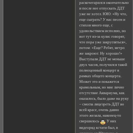
раскочегарился окончательно
и после нее отпускать ДДТ
уже не хотел. ЮЮ: «Ну что,
еще сыграть? У нас песен и
стихов много еще, с
удовольствием исполню, но
вот тут из-за кулис говорят,
что пора уже закругляться»,
потом: «Еще? Ребят, метро
же закроют. Ну хорошо!»
Выступали ДДТ не меньше
двух часов, получился такой
полноценный концерт в
рамках общего концерта.
Может это и покажется
крамольным, но мне лично
отсутствие Аквариума, как
оказалось, было даже на руку
– смогла лицезреть ДДТ во
всей красе, очень давно
этого желала, наконец-то
свершилось
У них
видеоряд кстати был, в