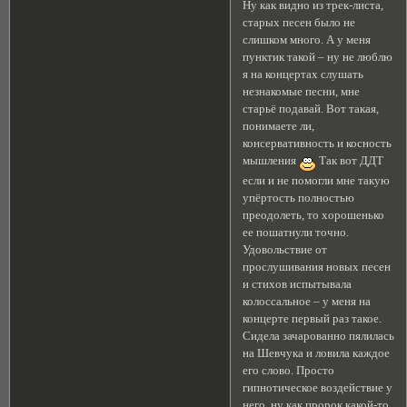
Ну как видно из трек-листа,
старых песен было не
слишком много. А у меня
пунктик такой – ну не люблю
я на концертах слушать
незнакомые песни, мне
старьё подавай. Вот такая,
понимаете ли,
консервативность и косность
мышления
Так вот ДДТ
если и не помогли мне такую
упёртость полностью
преодолеть, то хорошенько
ее пошатнули точно.
Удовольствие от
прослушивания новых песен
и стихов испытывала
колоссальное – у меня на
концерте первый раз такое.
Сидела зачарованно пялилась
на Шевчука и ловила каждое
его слово. Просто
гипнотическое воздействие у
него, ну как пророк какой-то,