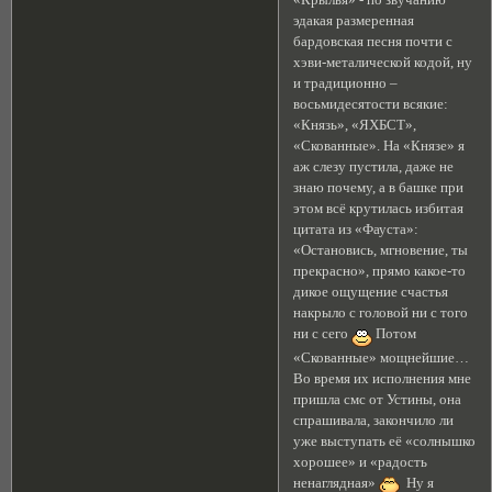
эдакая размеренная
бардовская песня почти с
хэви-металической кодой, ну
и традиционно –
восьмидесятости всякие:
«Князь», «ЯХБСТ»,
«Скованные». На «Князе» я
аж слезу пустила, даже не
знаю почему, а в башке при
этом всё крутилась избитая
цитата из «Фауста»:
«Остановись, мгновение, ты
прекрасно», прямо какое-то
дикое ощущение счастья
накрыло с головой ни с того
ни с сего
Потом
«Скованные» мощнейшие…
Во время их исполнения мне
пришла смс от Устины, она
спрашивала, закончило ли
уже выступать её «солнышко
хорошее» и «радость
ненаглядная»
Ну я