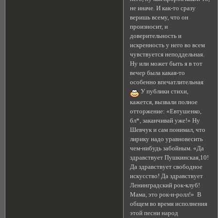
не иначе. И как-то сразу
веришь всему, что он
произносит, и
доверительность и
искренность у него во всем
чувствуется неподдельная.
Ну или может быть я в тот
вечер была какая-то
особенно впечатлительная
У публики стихи,
кажется, вызвали полное
отторжение: «Евтушенко,
бл*, заканчивай уже!» Ну
Шевчук и сам понимал, что
лирику надо уравновесить
чем-нибудь забойным. «Да
здравствует Пушкинская,10!
Да здравствует свободное
искусство! Да здравствует
Ленинградский рок-клуб!
Мама, это рок-н-ролл!» В
общем во время исполнения
этой песни народ