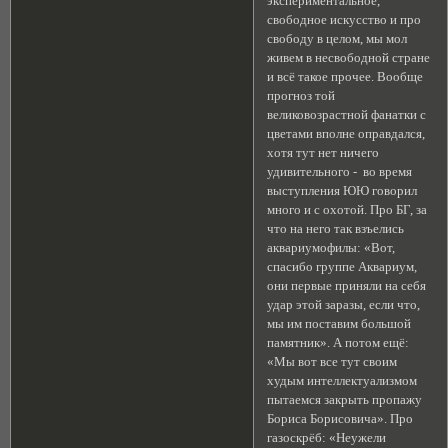
экспериментальное,
свободное искусство и про
свободу в целом, мы мол
живем в несвободной стране
и всё такое прочее. Вообще
прогноз той
великовозрастной фанатки с
цветами вполне оправдался,
хотя тут нет ничего
удивительного - во время
выступления ЮЮ говорил
много и с охотой. Про БГ, за
что на него так взъелись
аквариумофилы: «Вот,
спасибо группе Аквариум,
они первые приняли на себя
удар этой заразы, если что,
мы им поставим большой
памятник». А потом ещё:
«Мы вот все тут своим
худым интеллектуализмом
пытаемся закрыть пропажу
Бориса Борисовича». Про
газоскрёб: «Неужели