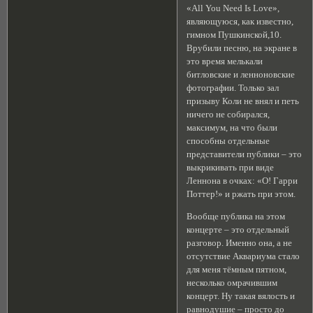
«All You Need Is Love»,
являющуюся, как известно,
гимном Пушкинской,10.
Врубили песню, на экране в
это время мелькали
битловские и ленноновские
фотографии. Только зал
призыву Коли не внял и петь
ничего не собирался,
максимум, на что были
способны отдельные
представители публики – это
выкрикивать при виде
Леннона в очках: «О! Гарри
Поттер!» и ржать при этом.
Вообще публика на этом
концерте – это отдельный
разговор. Именно она, а не
отсутствие Аквариума стало
для меня тёмным пятном,
несколько омрачившим
концерт. Ну такая вялость и
равнодушие – просто до