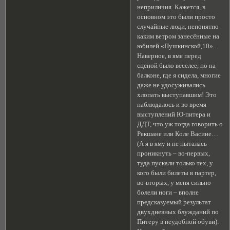
неприличия. Кажется, в
основном это были просто
случайные люди, непонятно
каким ветром занесённые на
юбилей «Пушкинской,10».
Наверное, в яме перед
сценой было веселее, но на
балконе, где я сидела, многие
даже не удосуживались
хлопать выступавшим! Это
наблюдалось и во время
выступлений Ю-питера и
ДДТ, что уж тогда говорить о
Рекшане или Коле Васине…
(А я в яму и не пыталась
проникнуть – во-первых,
туда пускали только тех, у
кого были билеты в партер,
во-вторых, у меня сильно
болели ноги – вполне
предсказуемый результат
двухдневных блужданий по
Питеру в неудобной обуви).