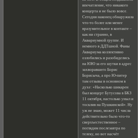
впечатление, что никакого
концерта и не было вовсе.
Сегодня наконец обнаружила
что-то более или менее
вразумительное в контакте –
как ни странно, в
Аквариумной группе. И
немного в ДДТшной. Фаны
Аквариума коллективно
озлобились и разобиделись
на ЮЮ за его шутки в адрес
захворавшего Борис
Борисыча, а про Ю-питер
там отзывы в основном в
духе: «Насколько шикарен
был концерт Бутусова в БКЗ
11 октября, настолько уныл и
тосклив на Пушкинской». Ну
уж не знаю, может 11 числа
действительно было что-то
сверхъестественное –
поглядим послезавтра по
телеку, но вот насчёт