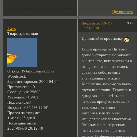
Цитировать
933
Поделиться
2009-11-
02 23:28:18
Lars
Тварь дрожащая
Принимайте простынку
После приезда из Питера я
долго и старательно копалась
в интернете, искала отзывы о
концерте – очень хотелось
Откуда:
Рубинштейна,13 &
сравнить собственные
Woodstock
впечатления с чужими.
Зарегистрирован
: 2006-04-24
Бесполезно, почему-то было
Приглашений:
0
глухо как в танке. Терялась в
Сообщений:
29800
догадках: или из 4 тысяч
Уважение:
[+6/-0]
человек, присутствовавших
Пол:
Женский
там, никто не юзает
Возраст:
39
[1986-11-26]
Провел на форуме:
интернет, или же всем
1 месяц 25 дней
концерт показался настолько
Последний визит:
блёклым и неинтересным,
2024-08-30 20:12:40
что и сказать-то про него
нечего. В общем создавалось