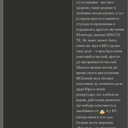
от осознания – вот мол
здорово, такие родные и
любимые песни играют, а тут
я сидела просто в каком-то
ступоре и оцепенении и
поражалась красоте звучания
Ю-питера, именно КРА-СО-
ТЕ. Не знаю, может быть,
опять же звук в БКЗ сделал
своё дело – а звук был очень
классный и чистый, просто
до прозрачности чистый.
Шевчук правда потом, во
время своего выступления
БКЗшный звук обозвал
попсовым, ну понятное дело,
дядя Юра в своём
репертуаре, его хлебом не
корми, дай только выискать
где-нибудь попсовость и
заклеймить её
А у Ю-
питера меня в этот раз
больше всего зацепили
«Крылья» - по звучанию