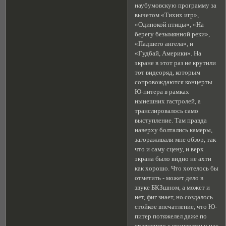
наубумовскую программу за
вычетом «Тихих игр»,
«Одинокой птицы», «На
берегу безымянной реки»,
«Падшего ангела», и
«Гудбай, Америки». На
экране в этот раз не крутили
тот видеоряд, которым
сопровождаются концерты
Ю-питера в рамках
нынешних гастролей, а
транслировалось само
выступление. Там правда
наверху болтались камеры,
загораживали мне обзор, так
что и саму сцену, и верх
экрана было видно не ахти
как хорошо. Что хотелось бы
отметить - может дело в
звуке БКЗшном, а может и
нет, фиг знает, но создалось
стойкое впечатление, что Ю-
питер потяжелел даже по
сравнению с концертом у нас