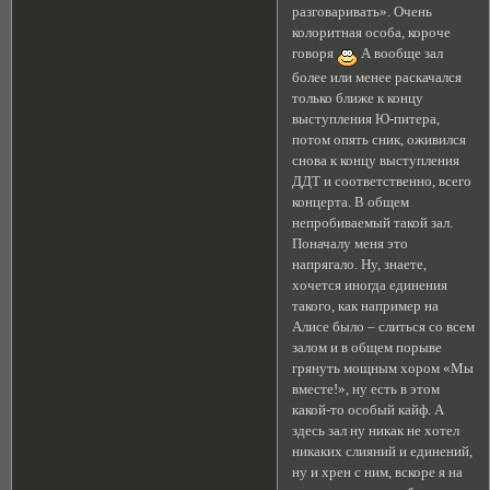
разговаривать». Очень
колоритная особа, короче
говоря
А вообще зал
более или менее раскачался
только ближе к концу
выступления Ю-питера,
потом опять сник, оживился
снова к концу выступления
ДДТ и соответственно, всего
концерта. В общем
непробиваемый такой зал.
Поначалу меня это
напрягало. Ну, знаете,
хочется иногда единения
такого, как например на
Алисе было – слиться со всем
залом и в общем порыве
грянуть мощным хором «Мы
вместе!», ну есть в этом
какой-то особый кайф. А
здесь зал ну никак не хотел
никаких слияний и единений,
ну и хрен с ним, вскоре я на