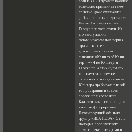
если к ЭТОЙ публике вообще
возможно применить такое
понятие, даже слышались
робкие попытки подпевания.
После Ю-питера вышел
Гаркуша читать стихи. Из
его выступления
запомнилась только первая
фраза – в ответ на
доносящиеся из зала
выкрики: «Ю-пи-тер! Ю-пи-
тер!» - «Я не Юпитер, я
Гаркуша», а стихи увы как-
то в памяти совсем не
отложились, я видать после
Юпитера пребывала в какой-
то прострации и совсем
рассеянном состоянии.
Кажется, там в стихах где-то
тапочки фигурировали.
Потом ведущий объявил
группу «ИВА НОВА». Это 5
молодых особ женского
пола, с электрогитарами и