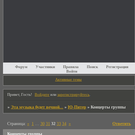
Форум
Участники
Правила
Поиск
Регистрация
Войти
Активные темы
Привет, Гость!
Войдите
или
зарегистрируйтесь
.
»
Эта музыка будет вечной...
»
Ю-Питер
»
Концерты группы
Страница:
«
1
…
30
31
32
33
34
»
Ответить
Концерты группы