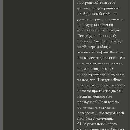
построят всё-таки этот
фаллос, эту декорацию из
«Звёздных войн»?!» – и
далее стал распространяться
на тему уничтожения
архитектурного наследия
Петербурга. Газоскрёбу
посвятил 2 песни – почему-
то «Ветер» и «Когда
закончится нефть». Вообще
что касается трек-листа – его
основу всё-таки составляли
новые песни, а я в них
ориентируюсь фигово, знала
только, что Шевчук сейчас
поёт что-то про безработицу
и что-то про кризис (но эти
песни на концерте не
прозвучали). Если верить
более компетентным и
осведомлённым людям, трек-
лист был следующий:
01. Музыкальный образ
02. Родившимся этой ночью