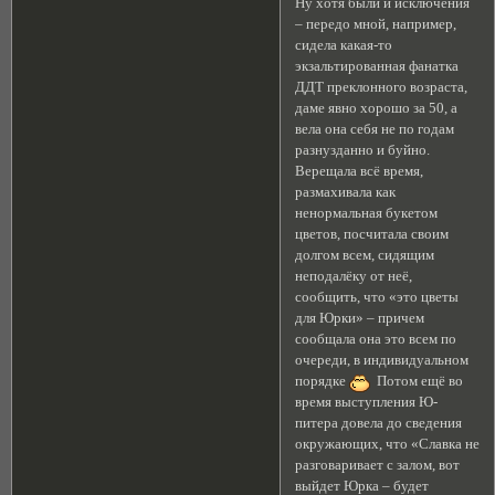
Ну хотя были и исключения
– передо мной, например,
сидела какая-то
экзальтированная фанатка
ДДТ преклонного возраста,
даме явно хорошо за 50, а
вела она себя не по годам
разнузданно и буйно.
Верещала всё время,
размахивала как
ненормальная букетом
цветов, посчитала своим
долгом всем, сидящим
неподалёку от неё,
сообщить, что «это цветы
для Юрки» – причем
сообщала она это всем по
очереди, в индивидуальном
порядке
Потом ещё во
время выступления Ю-
питера довела до сведения
окружающих, что «Славка не
разговаривает с залом, вот
выйдет Юрка – будет