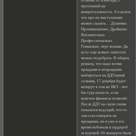
отличие от Юпитера, с
претензией на
концептуальность. А в целом
что про их выступление
можно сказать… Душевно.
Проникновенно. Драйвово.
Внушительно.
Профессионально.
Гениально, чёрт возьми. Да
кучу еще всяких эпитетов
можно подобрать. В общем,
решила, что надо всеми
правдами и неправдами
выбираться на ДДТшный
сольник, 17 декабря будет
концерт в том же БКЗ – вот
бы туда попасть, если
конечно финансы позволят.
После ДДТ на сцене снова
показался ведущий, что-то
там стал говорить на
прощание, но я уже в это
время побежала в гардероб
за курткой. От концерта была