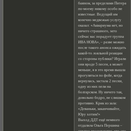
баяном, за пределами Питера
по-моему никому особо не
известные. Ведущий им
конечно медвежью услугу
оказал: «Аквариума нет, но
ничего страшного, зато
сейчас вас порадует группа
ИВА НОВА», – разве можно
после такого анонса ожидать
какой-то лояльной реакции
со стороны публики? Играли
они вроде 5 песен, а может
меньше, я в это время вышла
прогуляться по фойе, когда
вернулась, застала 2 песни,
одну из них пели на
болгарском. Ну ничего так,
довольно бодро, не слишком
противно. Крик из зала:
«Деваньки, заканчивайте,
Юру хотим!»
Выход ДДТ ещё немного
отдалила Ольга Першина –
смутно представляю, кто это,