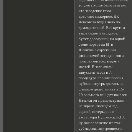
то уже в холле было заметно,
что заведение такое
довольно мажорное, ДК
Ленсовета будет явно по-
демократичней. Всё кругом
такое белое и нарядное,
буфет дорогущий, на одной
стене портреты БГ и
Шевчука в окружении
физиономий эстрадников и
попсовиков всех видов и
мастей. В зал начали
запускать часов в 7,
процедура проникновения
публики внутрь длилась не
слишком долго, минут в 15-
20 восьмого концерт начался.
Начался он с демонстрации
на экране, висящем над
сценой, интерьеров и
экстерьера Пушкинской,10,
ну, как положено: жёлтая
субмарина, внутренности