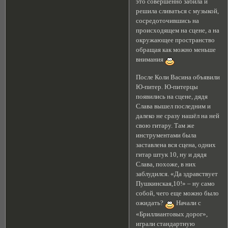
это совершенно забила и
решила сливаться с музыкой,
сосредоточившись на
происходящем на сцене, а на
окружающее пространство
обращая как можно меньше
внимания
После Коли Васина объявили
Ю-питер. Ю-питерцы
появились на сцене, дядя
Слава вышел последним и
далеко не сразу нашёл на ней
свою гитару. Там же
инструментами была
заставлена вся сцена, одних
гитар штук 10, ну и дядя
Слава, похоже, в них
заблудился. «Да здравствует
Пушкинская,10!» – ну само
собой, чего еще можно было
ожидать?
Начали с
«Бриллиантовых дорог»,
играли стандартную