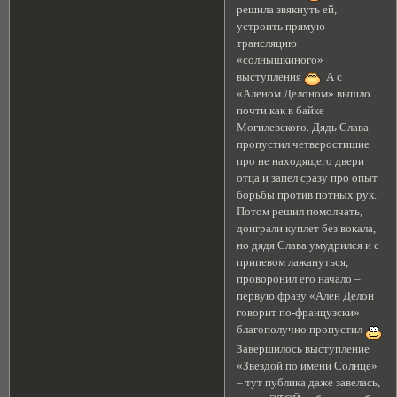
решила звякнуть ей,
устроить прямую
трансляцию
«солнышкиного»
выступления
А с
«Аленом Делоном» вышло
почти как в байке
Могилевского. Дядь Слава
пропустил четверостишие
про не находящего двери
отца и запел сразу про опыт
борьбы против потных рук.
Потом решил помолчать,
доиграли куплет без вокала,
но дядя Слава умудрился и с
припевом лажануться,
проворонил его начало –
первую фразу «Ален Делон
говорит по-французски»
благополучно пропустил
Завершилось выступление
«Звездой по имени Солнце»
– тут публика даже завелась,