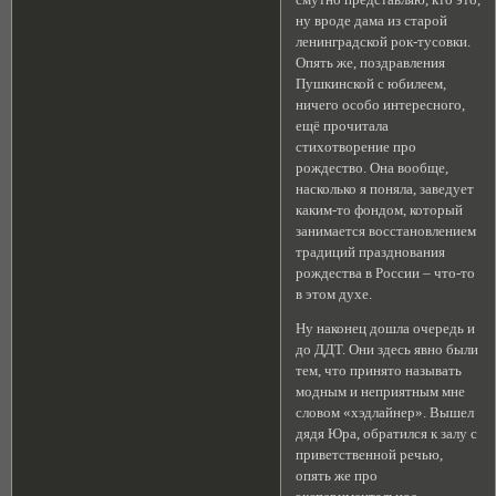
ну вроде дама из старой
ленинградской рок-тусовки.
Опять же, поздравления
Пушкинской с юбилеем,
ничего особо интересного,
ещё прочитала
стихотворение про
рождество. Она вообще,
насколько я поняла, заведует
каким-то фондом, который
занимается восстановлением
традиций празднования
рождества в России – что-то
в этом духе.
Ну наконец дошла очередь и
до ДДТ. Они здесь явно были
тем, что принято называть
модным и неприятным мне
словом «хэдлайнер». Вышел
дядя Юра, обратился к залу с
приветственной речью,
опять же про