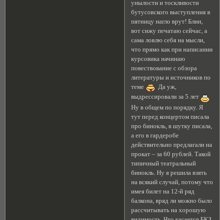
унылости и тоскливости
бутусовского выступления в
пятницу нагло врут! Блин,
вот сижу печатаю сейчас, а
сама ловлю себя на мысли,
что прямо как при написании
курсовика начинаю
повествование с обзора
литературы и источников по
теме
Да уж,
выдрессировали за 5 лет
Ну в общем по порядку. Я
тут перед концертом писала
про бинокль, в шутку писала,
а его в гардеробе
действительно предлагали на
прокат – за 60 рублей. Такой
типичный театральный
бинокль. Ну я решила взять
на всякий случай, потому что
имея билет на 12-й ряд
балкона, вряд ли можно было
рассчитывать на хорошую
видимость. Что касается БКЗ,