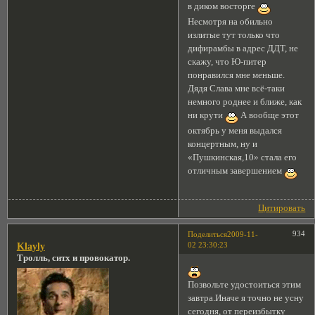
в диком восторге
Несмотря на обильно
излитые тут только что
дифирамбы в адрес ДДТ, не
скажу, что Ю-питер
понравился мне меньше.
Дядя Слава мне всё-таки
немного роднее и ближе, как
ни крути
А вообще этот
октябрь у меня выдался
концертным, ну и
«Пушкинская,10» стала его
отличным завершением
Цитировать
934
Поделиться
2009-11-
02 23:30:23
Klayly
Тролль, ситх и провокатор.
Позвольте удостоиться этим
завтра.Иначе я точно не усну
сегодня, от переизбытку