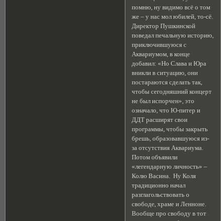
помню, ну видимо всё о том
же – у нас мол юбилей, то-сё.
Директор Пушкинской
поведал печальную историю,
приключившуюся с
Аквариумом, в конце
добавил: «Но Слава и Юра
вникли в ситуацию, они
постараются сделать так,
чтобы сегодняшний концерт
не был испорчен», это
означало, что Ю-питер и
ДДТ расширят свои
программы, чтобы закрыть
брешь, образовавшуюся из-
за отсутствия Аквариума.
Потом объявили
«легендарную личность» –
Колю Васина. Ну Коля
традиционно начал
разглагольствовать о
свободе, храме и Ленноне.
Вообще про свободу в тот