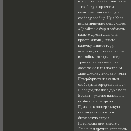
вечер говорили больше всего
– свободу творчества,
политическую свободу и
свободу вообще. Ну а Коля
выдал примерно следующее:
«Давайте не будем забывать
нашего Джона Леннона,
просто Джона, нашего
папочку, нашего гуру,
человека, который остановил
все войны, который воздвиг
храм своей музыкой, так
давайте же и мы построим
храм Джона Леннона и тогда
Петербург станет самым
свободным городом в мире».
В общем, вполне в духе Коли
Васина – ужасно наивно, но
необычайно искренне.
Привнёс в концерт такую
кайфовую хипповско-
битловскую струю.
Предложил залу вместе с
Ленноном дружно исполнить