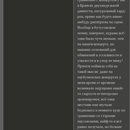
в Брянске двухнедельной
давности, натуральный хард-
рок, прямо как будто какие-
нибудь диппёрплы на сцене.
Вообще в бутусовском
пении, наверное, куража всё-
таки было чуть меньше, чем
на нашем концерте, но
никаких оснований для
обвинений в тоскливости и
унылости я в упор не вижу!
Причем поймала себя на
такой мысли: даже на
наубумовских концертах у
меня время от времени
возникало ощущение какой-
то сырости ю-питерских
аранжировок, всё-таки
местами они звучали
бедновато и немного куце по
сравнению со старыми
наусовскими, кайф-то я всё
равно получала, но больше