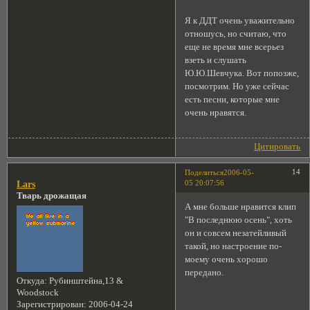
Я к ДДТ очень уважительно
отношусь, но считаю, что
еще не время мне всерьез
взеть и слушать
Ю.Ю.Шевчука. Вот попозже,
посмотрим. Но уже сейчас
есть песни, которые мне
очень нравятся.
Цитировать
14
Поделиться
2006-05-
05 20:07:56
Lars
Тварь дрожащая
А мне больше нравится клип
"В последнюю осень", хоть
он и совсем незатейливый
такой, но настроение по-
моему очень хорошо
передано.
Откуда:
Рубинштейна,13 &
Woodstock
Зарегистрирован
: 2006-04-24