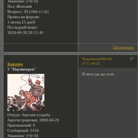
Уважение:
[+6/-0]
Пол:
Женский
Возраст:
39
[1986-11-26]
Провел на форуме:
1 месяц 25 дней
Последний визит:
2024-08-30 20:12:40
Цитировать
27
Поделиться
2006-05-
07 12:44:25
Кирпич
5 "Наупитеров"
В нете где же есчё.
Откуда:
барская усадьба
Зарегистрирован
: 2006-04-28
Приглашений:
0
Сообщений:
5154
Уважение:
[+0/-0]