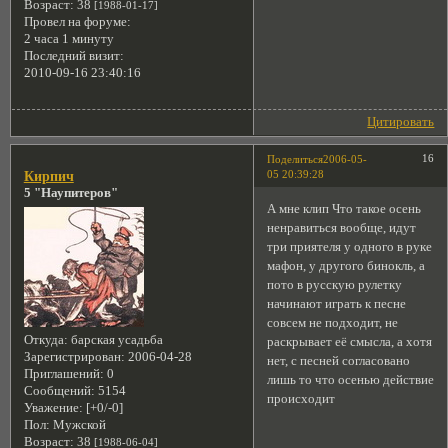
Возраст:
38
[1988-01-17]
Провел на форуме:
2 часа 1 минуту
Последний визит:
2010-09-16 23:40:16
Цитировать
16
Поделиться
2006-05-
05 20:39:28
Кирпич
5 "Наупитеров"
А мне клип Что такое осень
ненравиться вообще, идут
три приятеля у одного в руке
мафон, у другого бинокль, а
пото в русскую рулетку
начинают играть к песне
совсем не подходит, не
Откуда:
барская усадьба
раскрывает её смысла, а хотя
Зарегистрирован
: 2006-04-28
нет, с песней согласовано
Приглашений:
0
лишь то что осенью действие
Сообщений:
5154
происходит
Уважение:
[+0/-0]
Пол:
Мужской
Возраст:
38
[1988-06-04]