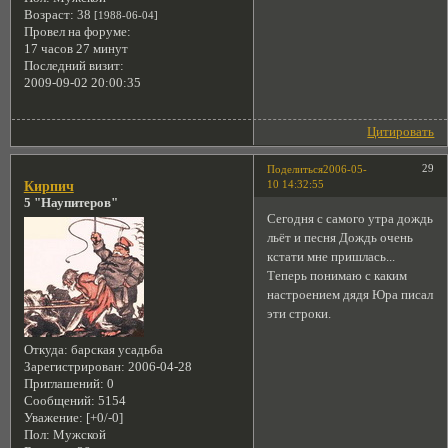
Возраст:
38
[1988-06-04]
Провел на форуме:
17 часов 27 минут
Последний визит:
2009-09-02 20:00:35
Цитировать
29
Поделиться
2006-05-
10 14:32:55
Кирпич
5 "Наупитеров"
Сегодня с самого утра дождь
льёт и песня Дождь очень
кстати мне пришлась...
Теперь понимаю с каким
настроением дядя Юра писал
эти строки.
Откуда:
барская усадьба
Зарегистрирован
: 2006-04-28
Приглашений:
0
Сообщений:
5154
Уважение:
[+0/-0]
Пол:
Мужской