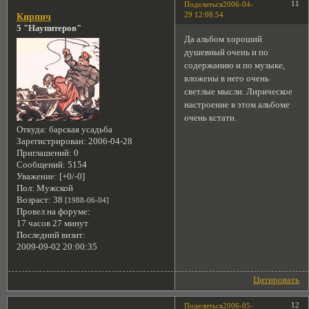
11
Поделиться
2006-04-
29 12:08:54
Кирпич
5 "Наупитеров"
Да альбом хороший
душевный очень и по
содержанию и по музыке,
вложены в него очень
светлые мысли. Лирическое
настроение в этом альбоме
очень кстати.
Откуда:
барская усадьба
Зарегистрирован
: 2006-04-28
Приглашений:
0
Сообщений:
5154
Уважение:
[+0/-0]
Пол:
Мужской
Возраст:
38
[1988-06-04]
Провел на форуме:
17 часов 27 минут
Последний визит:
2009-09-02 20:00:35
Цитировать
12
Поделиться
2006-05-