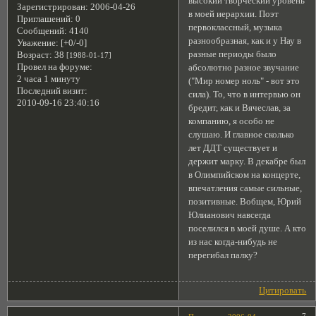
высокий творческий уровень
Зарегистрирован
: 2006-04-26
в моей иерархии. Поэт
Приглашений:
0
первоклассный, музыка
Сообщений:
4140
разнообразная, как и у Нау в
Уважение:
[+0/-0]
разные периоды было
Возраст:
38
[1988-01-17]
Провел на форуме:
абсолютно разное звучание
2 часа 1 минуту
("Мир номер ноль" - вот это
Последний визит:
сила). То, что в интервью он
2010-09-16 23:40:16
бредит, как и Вячеслав, за
компанию, я особо не
слушаю. И главное сколько
лет ДДТ существует и
держит марку. В декабре был
в Олимпийском на концерте,
впечатления самые сильные,
позитивные. Вобщем, Юрий
Юлианович навсегда
поселился в моей душе. А кто
из нас когда-нибудь не
перегибал палку?
Цитировать
7