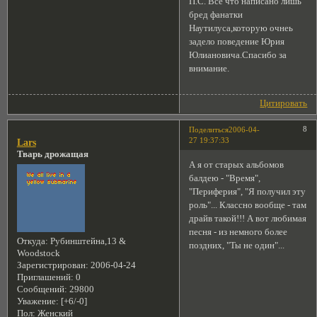
П.С. Все что написано лишь
бред фанатки
Наутилуса,которую очнеь
задело поведение Юрия
Юлиановича.Спасибо за
внимание.
Цитировать
8
Поделиться
2006-04-
27 19:37:33
Lars
Тварь дрожащая
А я от старых альбомов
балдею - "Время",
"Периферия", "Я получил эту
роль"... Классно вообще - там
драйв такой!!! А вот любимая
песня - из немного более
Откуда:
Рубинштейна,13 &
поздних, "Ты не один"...
Woodstock
Зарегистрирован
: 2006-04-24
Приглашений:
0
Сообщений:
29800
Уважение:
[+6/-0]
Пол:
Женский