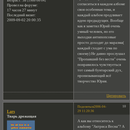
Возраст:
38
[1988-06-04]
согласиться в каждом албоме
Провел на форуме:
своя особенная тема, и
17 часов 27 минут
Последний визит:
каждый альбом продливает
2009-09-02 20:00:35
идею предыдущих. Вообще
как я заметил Юрий очень
умный человек, но его
выходки антипопсовые
просто доходят до маразма(
каждый сходит с ума по
своему) Не давно прослушал
"Пропавший без вести" очень
понравилось чувствуеться
тот самый бунтарский дух,
пронизывающий всё
творчество Юрия.
Цитировать
10
Поделиться
2006-04-
29 11:20:36
Lars
Тварь дрожащая
А как вы относитесь к
альбому "Актриса Весна"? А