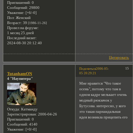
Приглашений:
0
Сообщений:
29800
Уважение:
[+6/-0]
Пол:
Женский
Возраст:
39
[1986-11-26]
Провел на форуме:
1 месяц 25 дней
Последний визит:
2024-08-30 20:12:40
Цитировать
15
Поделиться
2006-05-
05 20:29:21
TutanhamON
4 "Наупитера"
Мне нравится "Что такое
осень", потому что там в
одном кадре мелькает очень
модный рюкзачок у
Бутусова. интересно, у кого
Откуда:
Катманду
это такая парнаидальная
Зарегистрирован
: 2006-04-26
идея возникла прицепить его
Приглашений:
0
Сообщений:
4140
Уважение:
[+0/-0]