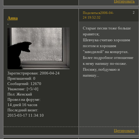
Цитировать
2
Поделиться
2006-04-
24 19:52:32
Анна
.
Старые песни тоже больше
нравятся;
Шевчука считаю хорошим
поэтом и хорошим
"заводилой" на концертах.
Более подробное отношение
к нему напишу по-позже.
Посижу, побдумаю и
Зарегистрирован
: 2006-04-24
напишу...
Приглашений:
0
Сообщений:
12670
Уважение:
[+5/-0]
Пол:
Женский
Провел на форуме:
14 дней 16 часов
Последний визит:
2015-03-17 11:34:10
Цитировать