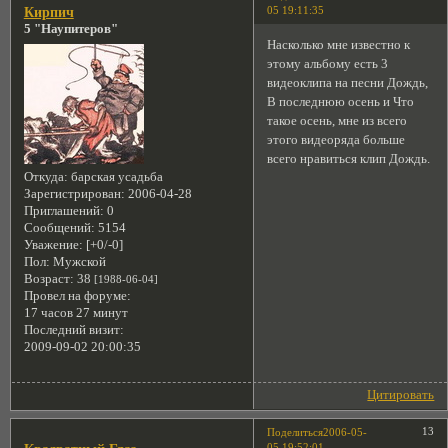
05 19:11:35
Кирпич
5 "Наупитеров"
Насколько мне известно к
этому альбому есть 3
видеоклипа на песни Дождь,
В последнюю осень и Что
такое осень, мне из всего
этого видеоряда больше
всего нравиться клип Дождь.
Откуда:
барская усадьба
Зарегистрирован
: 2006-04-28
Приглашений:
0
Сообщений:
5154
Уважение:
[+0/-0]
Пол:
Мужской
Возраст:
38
[1988-06-04]
Провел на форуме:
17 часов 27 минут
Последний визит:
2009-09-02 20:00:35
Цитировать
13
Поделиться
2006-05-
05 19:52:01