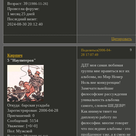
Возраст:
39
[1986-11-26]
Провел на форуме:
1 месяц 25 дней
Последний визит:
2024-08-30 20:12:40
Цитировать
9
Поделиться
2006-04-
28 17:07:49
Кирпич
5 "Наупитеров"
ДДТ моя самая любимая
группа мне нравяться все их
альбомы, но Мир Номер
Ноль вне конкуренции!
Замечательнейшие
философские рассуждения
уникальность альбома
Откуда:
барская усадьба
самого, словом ШЕДЕВР!
Зарегистрирован
: 2006-04-28
Как инимум тянет на
Приглашений:
0
диплоную работу по
Сообщений:
5154
философии. многие говорят
Уважение:
[+0/-0]
что последние альбомы - это
Пол:
Мужской
пройденное уже, а я смею не