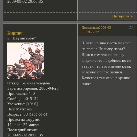
2009-09-02 20:00:35
Цитировать
23
Поделиться
2006-05-
06 19:27:22
Кирпич
5 "Наупитеров"
[Никто не знает есть ли клип
на песню Ни шагу назад?
Дело в том что по ящику
видел нечто подобное, но не
уверен что это именно клип,
возожно просто записи.
Кажеться там они на крыше
Откуда:
барская усадьба
поют.
Зарегистрирован
: 2006-04-28
Приглашений:
0
Сообщений:
5154
Уважение:
[+0/-0]
Пол:
Мужской
Возраст:
38
[1988-06-04]
Провел на форуме:
17 часов 27 минут
Последний визит:
2009-09-02 20:00:35