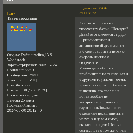
1
Поделиться
2006-04-
24 11:33:55
Lars
Тварь дрожащая
Как вы относитесь к
творчеству батьки Шевчука?
Давайте отвлечемся от дяди
Юриной активной
антипопсовой деятельности
и будем говорить в первую
Откуда:
Рубинштейна,13 &
очередь именно о
Woodstock
творчестве.
Зарегистрирован
: 2006-04-24
У меня дела обстоят
Приглашений:
0
приблизительно так же, как и
Сообщений:
29800
с другими группами - очень
Уважение:
[+6/-0]
нравятся старые альбомы, а
Пол:
Женский
Возраст:
39
[1986-11-26]
нынешние его творения
Провел на форуме:
почти вообще не
1 месяц 25 дней
воспринимаю, точнее не
Последний визит:
слушаю альбомами, хотя
2024-08-30 20:12:40
отдельные песни зацепить
могут. А в целом я могу
сказать - по сути Шевчук
сейчас поет о том же, о чем