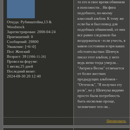
то его в свое время обвиняли
в попсовости... Ни фига
подобного, по-моему
классный альбом. К тому же
Откуда:
Рубинштейна,13 &
если бы и был повод для
Woodstock
подобных обвинений, от них
Зарегистрирован
: 2006-04-24
все равно следовало бы
Приглашений:
0
воздержаться - если учесть, в
Сообщений:
29800
каком состоянии и при каких
Уважение:
[+6/-0]
обстоятельствах Шевчук
Пол:
Женский
Возраст:
39
[1986-11-26]
писал этот альбом, у него
Провел на форуме:
ведь жена тогда умерла...
1 месяц 25 дней
"Актриса Весна" отличается
Последний визит:
от более жестких
2024-08-30 20:12:40
предыдущих альбомов -
"Оттепель", "Я получил эту
роль", но у Шевчука видимо
просто была потребность
быть несколько проще,
человечнее что-ли...
Цитировать