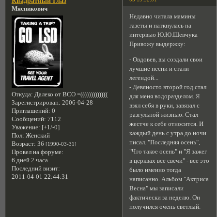
Квадратный Глаз
Мясникович
Недавно читала мамины
газеты и наткнулась на
интервью Ю.Ю.Шевчука
Привожу выдержку:
- Овдовев, вы создали свои
лучшие песни и стали
легендой...
- Девяносто второй год стал
Откуда:
Далеко от ВСО =((((((((((((((
для меня водоразделом. Я
Зарегистрирован
: 2006-04-28
взял себя в руки, завязал с
Приглашений:
0
разгульной жизнью. Стал
Сообщений:
7112
жестче к себе относится. И
Уважение:
[+1/-0]
каждый день с утра до ночи
Пол:
Женский
писал. "Последняя осень",
Возраст:
36
[1990-03-31]
"Что такое осень" и "Я зажег
Провел на форуме:
6 дней 2 часа
в церквах все свечи" - все это
Последний визит:
было именно тогда
2011-04-01 22:44:31
написанно. Альбом "Актриса
Весна" мы записали
фактически за неделю. Он
получился очень светлый.