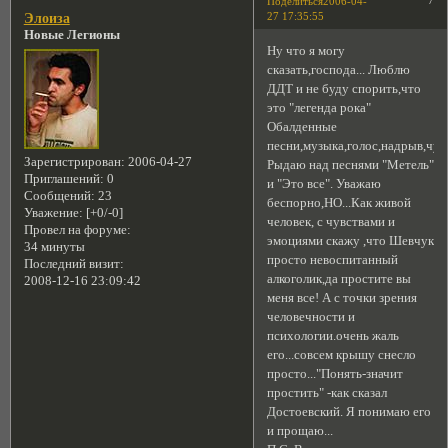
Поделиться
2006-04-
27 17:35:55
Элоиза
Новые Легионы
Ну что я могу
сказать,господа... Люблю
ДДТ и не буду спорить,что
это "легенда рока"
Обалденные
песни,музыка,голос,надрыв,чувс
Зарегистрирован
: 2006-04-27
Рыдаю над песнями "Метель"
Приглашений:
0
и "Это все". Уважаю
Сообщений:
23
беспорно,НО...Как живой
Уважение:
[+0/-0]
человек, с чувствами и
Провел на форуме:
эмоциями скажу ,что Шевчук
34 минуты
просто невоспитанный
Последний визит:
алкоголик,да простите вы
2008-12-16 23:09:42
меня все! А с точки зрения
человечности и
психологии.очень жаль
его...совсем крышу снесло
просто..."Понять-значит
простить" -как сказал
Достоевский. Я понимаю его
и прощаю...