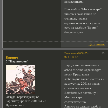
неизвестным...
Про альбом "Москва-жара"
ничего к сожалению не
слышала, правда
одноименная песня у меня
есть на альбоме "Время" -
бонусом идет.
Цитировать
25
Поделиться
2006-05-
07 11:10:52
Кирпич
5 "Наупитеров"
Ларс, я точгно знаю что в
альбо Москва жара входят
песни Прекрасная
любовь(она также имееться и
на акустике 2001) и песня
совсем неизвестная
Влюблённые поэты, ну и
Откуда:
барская усадьба
Москва жара
Зарегистрирован
: 2006-04-28
соответственно.
Приглашений:
0
А никто не слышал альбом