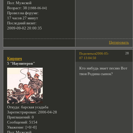
Пол:
Мужской
Возраст:
38
[1988-06-04]
Провел на форуме:
17 часов 27 минут
Последний визит:
2009-09-02 20:00:35
Цитировать
28
Поделиться
2006-05-
07 13:04:50
Кирпич
5 "Наупитеров"
Кто нибудь знает песню Вот
твоя Родина сынок?
Откуда:
барская усадьба
Зарегистрирован
: 2006-04-28
Приглашений:
0
Сообщений:
5154
Уважение:
[+0/-0]
Пол:
Мужской