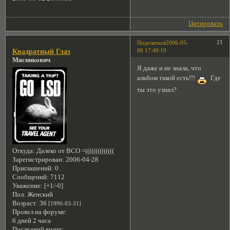
Цитировать
21
Поделиться
2006-05-
06 17:49:19
Квадратный Глаз
Мясникович
Я даже и не знала, что
альбом такой есть!!!
Где
ты это узнал?
Откуда:
Далеко от ВСО =((((((((((((((
Зарегистрирован
: 2006-04-28
Приглашений:
0
Сообщений:
7112
Уважение:
[+1/-0]
Пол:
Женский
Возраст:
36
[1990-03-31]
Провел на форуме:
6 дней 2 часа
Последний визит: