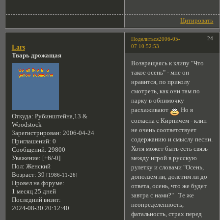
Цитировать
24
Поделиться
2006-05-
07 10:52:53
Lars
Тварь дрожащая
Возвращаясь к клипу "Что
такое осень" - мне он
нравится, по приколу
смотреть, как они там по
парку в обнимочку
расхаживают
Но я
Откуда:
Рубинштейна,13 &
согласна с Кирпичем - клип
Woodstock
не очень соответствует
Зарегистрирован
: 2006-04-24
содержанию и смыслу песни.
Приглашений:
0
Хотя может быть есть связь
Сообщений:
29800
Уважение:
[+6/-0]
между игрой в русскую
Пол:
Женский
рулетку и словами "Осень,
Возраст:
39
[1986-11-26]
доползем ли, долетим ли до
Провел на форуме:
ответа, осень, что же будет
1 месяц 25 дней
завтра с нами?" Те же
Последний визит:
неопределенность,
2024-08-30 20:12:40
фатальность, страх перед