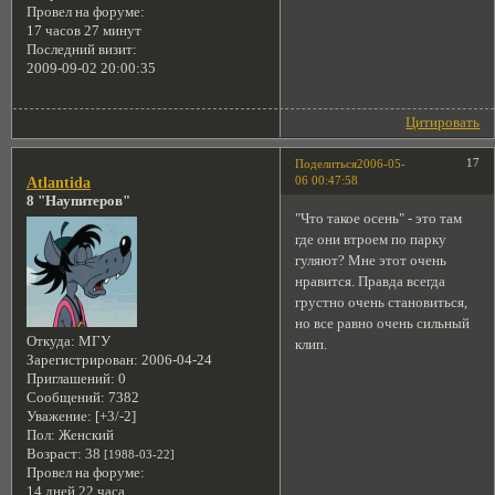
Провел на форуме:
17 часов 27 минут
Последний визит:
2009-09-02 20:00:35
Цитировать
17
Поделиться
2006-05-
06 00:47:58
Atlantida
8 "Наупитеров"
"Что такое осень" - это там
где они втроем по парку
гуляют? Мне этот очень
нравится. Правда всегда
грустно очень становиться,
но все равно очень сильный
Откуда:
МГУ
клип.
Зарегистрирован
: 2006-04-24
Приглашений:
0
Сообщений:
7382
Уважение:
[+3/-2]
Пол:
Женский
Возраст:
38
[1988-03-22]
Провел на форуме:
14 дней 22 часа