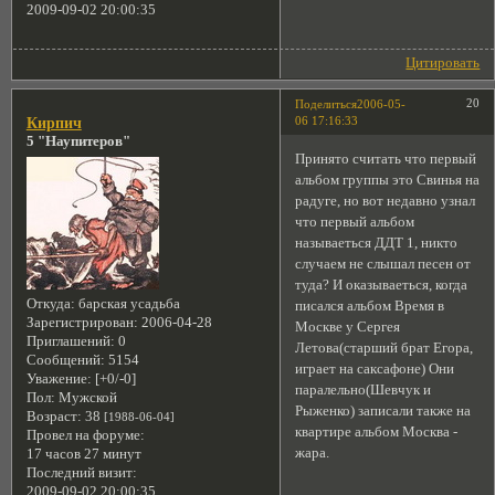
2009-09-02 20:00:35
Цитировать
20
Поделиться
2006-05-
06 17:16:33
Кирпич
5 "Наупитеров"
Принято считать что первый
альбом группы это Свинья на
радуге, но вот недавно узнал
что первый альбом
называеться ДДТ 1, никто
случаем не слышал песен от
туда? И оказываеться, когда
Откуда:
барская усадьба
писался альбом Время в
Зарегистрирован
: 2006-04-28
Москве у Сергея
Приглашений:
0
Летова(старший брат Егора,
Сообщений:
5154
играет на саксафоне) Они
Уважение:
[+0/-0]
паралельно(Шевчук и
Пол:
Мужской
Рыженко) записали также на
Возраст:
38
[1988-06-04]
квартире альбом Москва -
Провел на форуме:
жара.
17 часов 27 минут
Последний визит:
2009-09-02 20:00:35