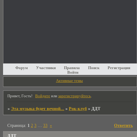
Форум
Участники
Правила
Поиск
Регистрация
Войти
Активные темы
Привет, Гость!
Войдите
или
зарегистрируйтесь
.
»
Эта музыка будет вечной...
»
Рок-клуб
»
ДДТ
Страница:
1
2
3
…
33
»
Ответить
ДДТ