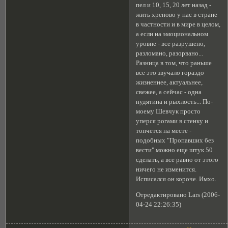
пел и 10, 15, 20 лет назад -
жить хреново у нас в стране
в частности и в мире в целом,
а если на эмоциональном
уровне - все разрушено,
разломано, разорвано...
Разница в том, что раньше
все это звучало гораздо
жизненнее, актуальнее,
свежее, а сейчас - одна
нудятина и рыхлость... По-
моему Шевчук просто
уперся рогами в стенку и
топчется на месте -
подобных "Пропавших без
вести" можно еще штук 50
сделать, а все равно от этого
ничего не изменится.
Исписался он короче. Имхо.
Отредактировано Lars (2006-
04-24 22:26:35)