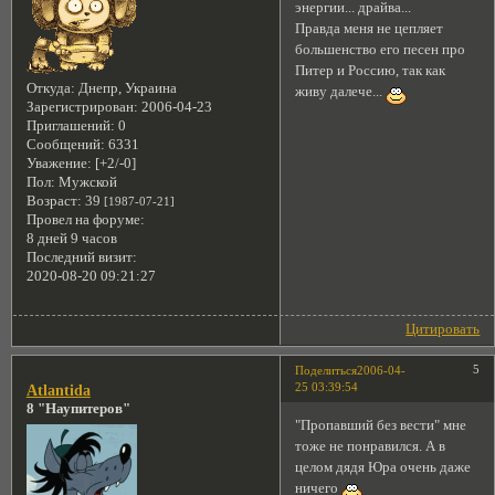
энергии... драйва...
Правда меня не цепляет
большенство его песен про
Питер и Россию, так как
Откуда:
Днепр, Украина
живу далече...
Зарегистрирован
: 2006-04-23
Приглашений:
0
Сообщений:
6331
Уважение:
[+2/-0]
Пол:
Мужской
Возраст:
39
[1987-07-21]
Провел на форуме:
8 дней 9 часов
Последний визит:
2020-08-20 09:21:27
Цитировать
5
Поделиться
2006-04-
25 03:39:54
Atlantida
8 "Наупитеров"
"Пропавший без вести" мне
тоже не понравился. А в
целом дядя Юра очень даже
ничего