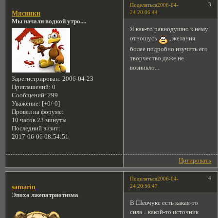
3
Поделиться
2006-04-
24 20:06:44
Мясники
Мы начали водкой утро....
Я как-то равнодушно к нему
отношусь
, желания
более подробно изучить его
творчество даже не
возникло...
Зарегистрирован
: 2006-04-23
Приглашений:
0
Сообщений:
299
Уважение:
[+0/-0]
Провел на форуме:
10 часов 23 минуты
Последний визит:
2017-06-06 08:54:51
Цитировать
4
Поделиться
2006-04-
24 20:56:47
samarin
Эпоха лжепатриотизма
В Шевчуке есть какая-то
сила... какой-то источник