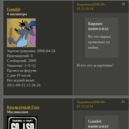
20
Поделиться
2006-06-
03 12:20:18
Gambit
4 наупитера
Кирпич
написал(а):
Во что нарыл,
прикольно по
мойму.
Зарегистрирован
: 2006-04-24
Приглашений:
0
Сообщений:
2800
И что это за картинка?
Уважение:
[+3/-1]
Провел на форуме:
2 дня 19 часов
Последний визит:
2011-09-15 15:26:26
21
Поделиться
2006-06-
03 12:22:54
Квадратный Глаз
Мясникович
Gambit
написал(а):