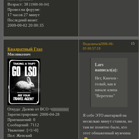
Возраст:
38
[1988-06-04]
Провел на форуме:
17 часов 27 минут
Последний визит:
2009-09-02 20:00:35
15
Поделиться
2006-06-
03 00:57:19
Квадратный Глаз
Мясникович
Lars
написал(а):
Нет, Кинчев -
голый, как в
начале клипа
"Веретено"
Откуда:
Далеко от ВСО =((((((((((((((
Зарегистрирован
: 2006-04-28
Я себе ЭТО аватаркой на
Приглашений:
0
несколько минут ставила, но
Сообщений:
7112
там не понятно было, кто
Уважение:
[+1/-0]
этот обнаженный мужчина
Пол:
Женский