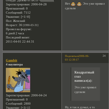
Откуда:
Далеко от ВСО =((((((((((((((
Нет
Это уже прикол
Зарегистрирован
: 2006-04-28
сделали
Приглашений:
0
Сообщений:
7112
Уважение:
[+1/-0]
Пол:
Женский
Возраст:
36
[1990-03-31]
Провел на форуме:
6 дней 2 часа
Последний визит:
2011-04-01 22:44:31
24
Поделиться
2006-06-
03 12:39:17
Gambit
4 наупитера
Квадратный
глаз
написал(а):
Это уже прикол
сделали
Зарегистрирован
: 2006-04-24
Приглашений:
0
Сообщений:
2800
Ну, я так и думал, а то
Уважение:
[+3/-1]