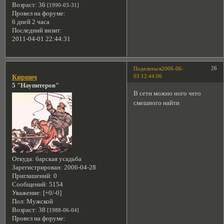
Возраст:
36
[1990-03-31]
Провел на форуме:
6 дней 2 часа
Последний визит:
2011-04-01 22:44:31
26
Поделиться
2006-06-
03 12:44:06
Кирпич
5 "Наупитеров"
В сети можно ного чего
смешного найти
Откуда:
барская усадьба
Зарегистрирован
: 2006-04-28
Приглашений:
0
Сообщений:
5154
Уважение:
[+0/-0]
Пол:
Мужской
Возраст:
38
[1988-06-04]
Провел на форуме: