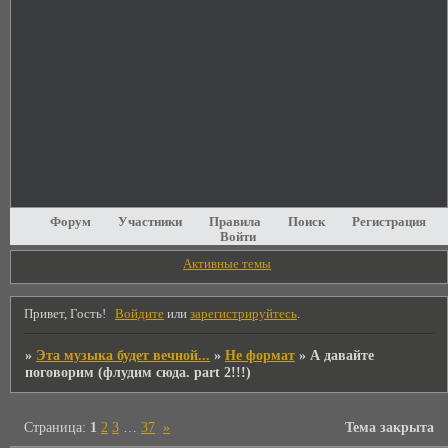
Форум
Участники
Правила
Поиск
Регистрация
Войти
Активные темы
Привет, Гость!
Войдите
или
зарегистрируйтесь
.
»
Эта музыка будет вечной...
»
Не формат
»
А давайте
поговорим (флудим сюда. part 2!!!)
Страница:
1
2
3
…
37
»
Тема закрыта