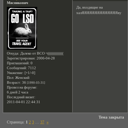
Мясникович
Да, входящие на
халЯЯЯЯЯЯЯЯЯЯЯЯЯЯву
Откуда:
Далеко от ВСО =((((((((((((((
Зарегистрирован
: 2006-04-28
Приглашений:
0
Сообщений:
7112
Уважение:
[+1/-0]
Пол:
Женский
Возраст:
36
[1990-03-31]
Провел на форуме:
6 дней 2 часа
Последний визит:
2011-04-01 22:44:31
Тема закрыта
Страница:
1
2
3
…
37
»