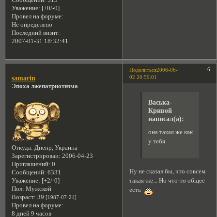
Сообщений:
513
Уважение:
[+0/-0]
Провел на форуме:
Не определено
Последний визит:
2007-01-31 18:32:41
6
Поделиться
2006-06-
02 20:59:01
samarin
Эпоха лжепатриотизма
Васька-
Кривой
написал(а):
она такая же как
у тебя
Откуда:
Днепр, Украина
Зарегистрирован
: 2006-04-23
Приглашений:
0
Ну не сказал бы, что совсем
Сообщений:
6331
такая-же... Но что-то общее
Уважение:
[+2/-0]
Пол:
Мужской
есть
Возраст:
39
[1987-07-21]
Провел на форуме:
8 дней 9 часов