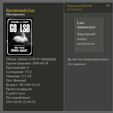
19
Поделиться
2006-06-
03 11:20:10
Квадратный Глаз
Мясникович
Lars
написал(а):
Квартирный
вопрос
испортил их
Откуда:
Далеко от ВСО =((((((((((((((
Да, вот бессмертный роман и
Зарегистрирован
: 2006-04-28
тут помогает
Приглашений:
0
Сообщений:
7112
Уважение:
[+1/-0]
Пол:
Женский
Возраст:
36
[1990-03-31]
Провел на форуме:
6 дней 2 часа
Последний визит:
2011-04-01 22:44:31