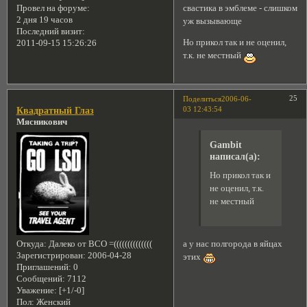
свастика в эмблеме - слишком
Провел на форуме:
2 дня 19 часов
уж вызывающе
Последний визит:
Но прикол так и не оценил,
2011-09-15 15:26:26
т.к. не местный
25
Поделиться
2006-06-
03 12:43:54
Квадратный Глаз
Мясникович
Gambit
написал(а):
Но прикол так и
не оценил, т.к.
не местный
Откуда:
Далеко от ВСО =((((((((((((((
а у нас полгорода в яйцах
Зарегистрирован
: 2006-04-28
этих
Приглашений:
0
Сообщений:
7112
Уважение:
[+1/-0]
Пол:
Женский