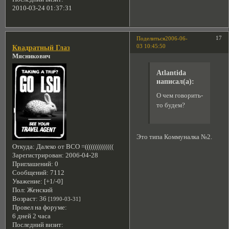
2010-03-24 01:37:31
17
Поделиться
2006-06-
03 10:45:50
Квадратный Глаз
Мясникович
Atlantida
написал(а):
О чем говорить-
то будем?
Это типа Коммуналка №2.
Откуда:
Далеко от ВСО =((((((((((((((
Зарегистрирован
: 2006-04-28
Приглашений:
0
Сообщений:
7112
Уважение:
[+1/-0]
Пол:
Женский
Возраст:
36
[1990-03-31]
Провел на форуме:
6 дней 2 часа
Последний визит: