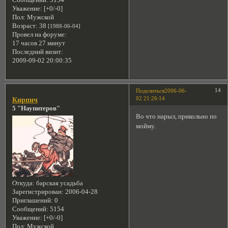
Сообщений:
5154
Уважение:
[+0/-0]
Пол:
Мужской
Возраст:
38
[1988-06-04]
Провел на форуме:
17 часов 27 минут
Последний визит:
2009-09-02 20:00:35
14
Поделиться
2006-06-
02 21:26:14
Кирпич
5 "Наупитеров"
Во что нарыл, прикольно по
мойму.
Откуда:
барская усадьба
Зарегистрирован
: 2006-04-28
Приглашений:
0
Сообщений:
5154
Уважение:
[+0/-0]
Пол:
Мужской