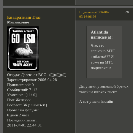
28
Поделиться
2006-06-
03 16:06:26
Квадратный Глаз
Мясникович
Atlantida
написал(а):
Что, это
серьезно МТС
эмблема??? Я
тоже на МТС
подключена...
Откуда:
Далеко от ВСО =((((((((((((((
Зарегистрирован
: 2006-04-28
Приглашений:
0
Да, у меня у знакомой брелок
Сообщений:
7112
такой на ключах висит.
Уважение:
[+1/-0]
Пол:
Женский
А вот у меня Билайн
Возраст:
36
[1990-03-31]
Провел на форуме:
6 дней 2 часа
Последний визит:
2011-04-01 22:44:31