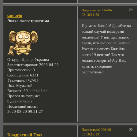
29
Поделиться
2006-06-
03 16:11:28
samarin
Эпоха лжепатриотизма
И у меня Билайн! Давайте на
всякий случай номерами
махнёмся! У нас щас акцию
ввели, что звонки на Билайн
Россия с нашего Билайна
всего 19 центов! Так что
Откуда:
Днепр, Украина
можно говорить! А у Вас,
Зарегистрирован
: 2006-04-23
кстати, входящие
Приглашений:
0
бесплатные?
Сообщений:
6331
Уважение:
[+2/-0]
Пол:
Мужской
Возраст:
39
[1987-07-21]
Провел на форуме:
8 дней 9 часов
Последний визит:
2020-08-20 09:21:27
30
Поделиться
2006-06-
03 16:12:13
Квадратный Глаз