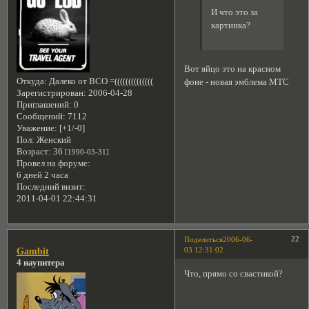
И что это за
картинка?
Вот яйцо это на красном
Откуда:
Далеко от ВСО =((((((((((((((
фоне - новая эмблема МТС
Зарегистрирован
: 2006-04-28
Приглашений:
0
Сообщений:
7112
Уважение:
[+1/-0]
Пол:
Женский
Возраст:
36
[1990-03-31]
Провел на форуме:
6 дней 2 часа
Последний визит:
2011-04-01 22:44:31
22
Поделиться
2006-06-
03 12:31:02
Gambit
4 наупитера
Что, прямо со свастикой?