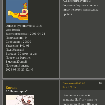
Хы, я с этим Бутиком
боролась-боролась - он все
никак не хотел меняться на
Гребня
Откуда:
Рубинштейна,13 &
Woodstock
Зарегистрирован
: 2006-04-24
Приглашений:
0
Сообщений:
29800
Уважение:
[+6/-0]
Пол:
Женский
Возраст:
39
[1986-11-26]
Провел на форуме:
1 месяц 25 дней
Последний визит:
2024-08-30 20:12:40
10
Поделиться
2006-06-
02 21:21:35
Кирпич
5 "Наупитеров"
Вам видиться на оей
аватарке Цой? а у меня по
прежднему Юрий Шевчук