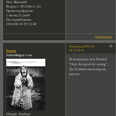
Пол:
Женский
Возраст:
39
[1986-11-26]
Провел на форуме:
1 месяц 25 дней
Последний визит:
2024-08-30 20:12:40
Цитировать
28
Поделиться
2006-10-
08 15:34:18
frozen
Schrödinger's cat
Вспомнились Iron Maiden
"Only the good die young"...
Да, Ролинги как всегда на
высоте.
Откуда:
Альбедо