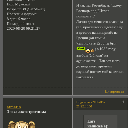
Пол:
Мужской
И как пел Розенбаум: "..хочу
Возраст:
39
[1987-07-21]
Господь под БИтлов
Провел на форуме:
помереть..."
8 дней 9 часов
Лично для меня это классика
Последний визит:
(т.е. практически идеал)! Ещё
2020-08-20 09:21:27
в детстве папик привёз из
Греции (он там на
Чемпионате Европы был
) в 1982 году
альбом "Яблоки" на
аудиокасете... Так вот я его
до недавнего времени
слушал! (потом мой касетник
накрылся)
Цитировать
4
Поделиться
2006-05-
21 22:35:51
samarin
Эпоха лжепатриотизма
Lars
написал(а):