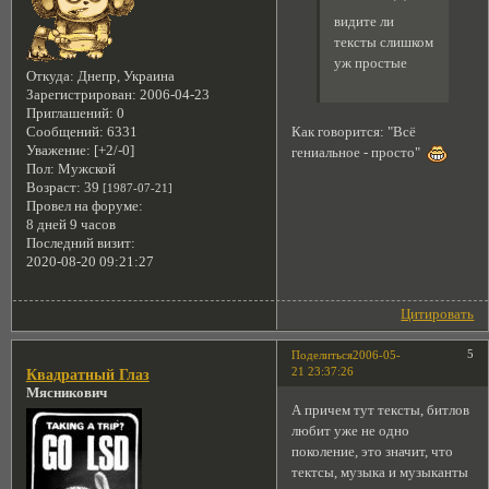
видите ли
тексты слишком
уж простые
Откуда:
Днепр, Украина
Зарегистрирован
: 2006-04-23
Приглашений:
0
Как говорится: "Всё
Сообщений:
6331
Уважение:
[+2/-0]
гениальное - просто"
Пол:
Мужской
Возраст:
39
[1987-07-21]
Провел на форуме:
8 дней 9 часов
Последний визит:
2020-08-20 09:21:27
Цитировать
5
Поделиться
2006-05-
21 23:37:26
Квадратный Глаз
Мясникович
А причем тут тексты, битлов
любит уже не одно
поколение, это значит, что
тектсы, музыка и музыканты