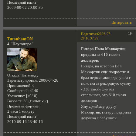
Последний визит:
2009-09-02 20:00:35
Цитировать
19
Поделиться
2006-07-
29 16:37:29
TutanhamON
4 "Наупитера"
Гитара Пола Маккартни
продана за 610 тысяч
долларов:
Гитара, на которой Пол
Маккартни еще подростком
Откуда:
Катманду
брал первые аккорды, ушла с
Зарегистрирован
: 2006-04-26
молотка за рекордную сумму
Приглашений:
0
- 330 тысяч фунтов
Сообщений:
4140
стерлингов, это 610 тысяч
Уважение:
[+0/-0]
долларов.
Возраст:
38
[1988-01-17]
Провел на форуме:
Яну Джеймсу, другу
2 часа 1 минуту
Маккартни, гитару подарили
Последний визит:
дедушка с бабушкой
2010-09-16 23:40:16