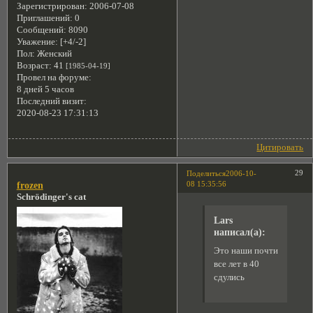
Зарегистрирован
: 2006-07-08
Приглашений:
0
Сообщений:
8090
Уважение:
[+4/-2]
Пол:
Женский
Возраст:
41
[1985-04-19]
Провел на форуме:
8 дней 5 часов
Последний визит:
2020-08-23 17:31:13
Цитировать
29
Поделиться
2006-10-
08 15:35:56
frozen
Schrödinger's cat
Lars
написал(а):
Это наши почти
все лет в 40
сдулись