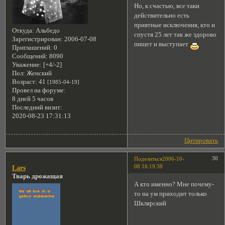
Но, к счастью, все таки
действительно есть
приятные исключения, кто и
Откуда:
Альбедо
спустя 25 лет так же здорово
Зарегистрирован
: 2006-07-08
пишет и выступает
Приглашений:
0
Сообщений:
8090
Уважение:
[+4/-2]
Пол:
Женский
Возраст:
41
[1985-04-19]
Провел на форуме:
8 дней 5 часов
Последний визит:
2020-08-23 17:31:13
Цитировать
30
Поделиться
2006-10-
08 16:19:38
Lars
Тварь дрожащая
А кто именно? Мне почему-
то на ум приходит только
Шклярский