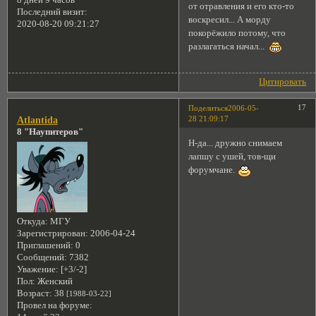
от отравления и его кто-то
Последний визит:
воскресил... А морду
2020-08-20 09:21:27
покорёжило потому, что
разлагаться начал...
Цитировать
17
Поделиться
2006-05-
28 21:09:17
Atlantida
8 "Наупитеров"
Н-да... дружно снимаем
лапшу с ушей, тов-щи
форумчане.
Откуда:
МГУ
Зарегистрирован
: 2006-04-24
Приглашений:
0
Сообщений:
7382
Уважение:
[+3/-2]
Пол:
Женский
Возраст:
38
[1988-03-22]
Провел на форуме: