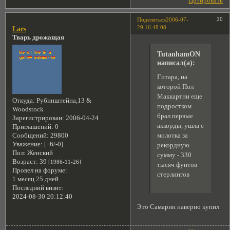
Цитировать
20
Поделиться
2006-07-
29 16:48:08
Lars
Тварь дрожащая
TutanhamON
написал(а):
Гитара, на
которой Пол
Маккартни еще
Откуда:
Рубинштейна,13 &
подростком
Woodstock
брал первые
Зарегистрирован
: 2006-04-24
аккорды, ушла с
Приглашений:
0
Сообщений:
29800
молотка за
Уважение:
[+6/-0]
рекордную
Пол:
Женский
сумму - 330
Возраст:
39
[1986-11-26]
тысяч фунтов
Провел на форуме:
стерлингов
1 месяц 25 дней
Последний визит:
2024-08-30 20:12:40
Это Самарин наверно купил