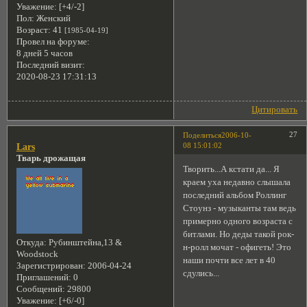
Уважение:
[+4/-2]
Пол:
Женский
Возраст:
41
[1985-04-19]
Провел на форуме:
8 дней 5 часов
Последний визит:
2020-08-23 17:31:13
Цитировать
27
Поделиться
2006-10-
08 15:01:02
Lars
Тварь дрожащая
Творить...А кстати да... Я
краем уха недавно слышала
последний альбом Роллинг
Стоунз - музыканты там ведь
примерно одного возраста с
битлами. Но деды такой рок-
Откуда:
Рубинштейна,13 &
н-ролл мочат - офигеть! Это
Woodstock
наши почти все лет в 40
Зарегистрирован
: 2006-04-24
сдулись...
Приглашений:
0
Сообщений:
29800
Уважение:
[+6/-0]