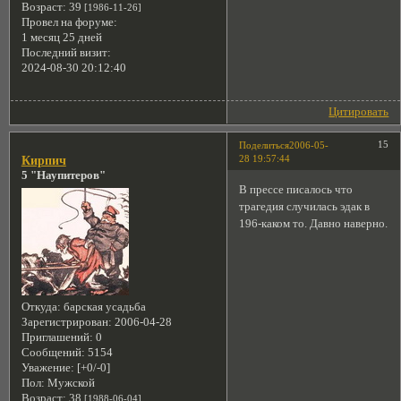
Возраст:
39
[1986-11-26]
Провел на форуме:
1 месяц 25 дней
Последний визит:
2024-08-30 20:12:40
Цитировать
15
Поделиться
2006-05-
28 19:57:44
Кирпич
5 "Наупитеров"
В прессе писалось что
трагедия случилась эдак в
196-каком то. Давно наверно.
Откуда:
барская усадьба
Зарегистрирован
: 2006-04-28
Приглашений:
0
Сообщений:
5154
Уважение:
[+0/-0]
Пол:
Мужской
Возраст:
38
[1988-06-04]