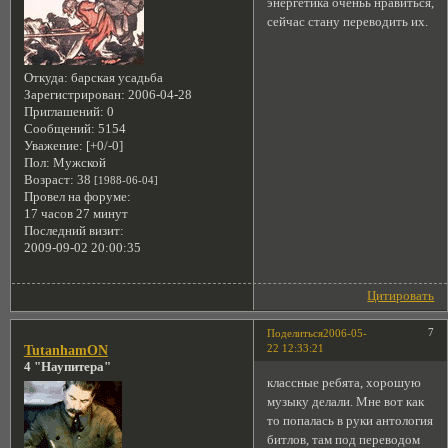
энергетика оченьь нравиться,
сейчас стану переводить их.
Откуда:
барская усадьба
Зарегистрирован
: 2006-04-28
Приглашений:
0
Сообщений:
5154
Уважение:
[+0/-0]
Пол:
Мужской
Возраст:
38
[1988-06-04]
Провел на форуме:
17 часов 27 минут
Последний визит:
2009-09-02 20:00:35
Цитировать
7
Поделиться
2006-05-
22 12:33:21
TutanhamON
4 "Наупитера"
классные ребята, хорошую
музыку делали. Мне вот как
то попалась в руки антология
битлов, там под переводом