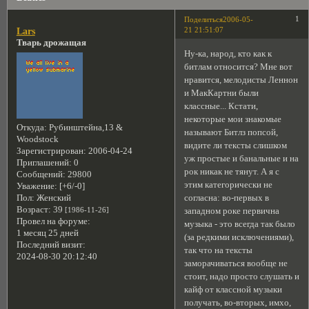
1
Поделиться
2006-05-
21 21:51:07
Lars
Тварь дрожащая
Ну-ка, народ, кто как к
битлам относится? Мне вот
нравится, мелодисты Леннон
и МакКартни были
классные... Кстати,
некоторые мои знакомые
Откуда:
Рубинштейна,13 &
называют Битлз попсой,
Woodstock
видите ли тексты слишком
Зарегистрирован
: 2006-04-24
уж простые и банальные и на
Приглашений:
0
рок никак не тянут. А я с
Сообщений:
29800
этим категорически не
Уважение:
[+6/-0]
согласна: во-первых в
Пол:
Женский
Возраст:
39
[1986-11-26]
западном роке первична
Провел на форуме:
музыка - это всегда так было
1 месяц 25 дней
(за редкими исключениями),
Последний визит:
так что на тексты
2024-08-30 20:12:40
заморачиваться вообще не
стоит, надо просто слушать и
кайф от классной музыки
получать, во-вторых, имхо,