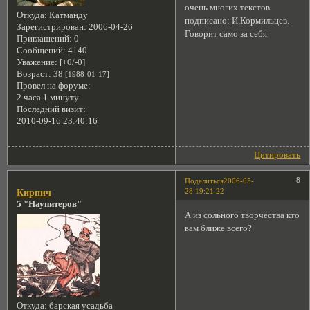
очень многих текстов
Откуда:
Катманду
подписано: И.Кормильцев.
Зарегистрирован
: 2006-04-26
Говорит само за себя
Приглашений:
0
Сообщений:
4140
Уважение:
[+0/-0]
Возраст:
38
[1988-01-17]
Провел на форуме:
2 часа 1 минуту
Последний визит:
2010-09-16 23:40:16
Цитировать
8
Поделиться
2006-05-
28 19:21:22
Кирпич
5 "Наупитеров"
А из сольного творчества кто
вам ближе всего?
Откуда:
барская усадьба