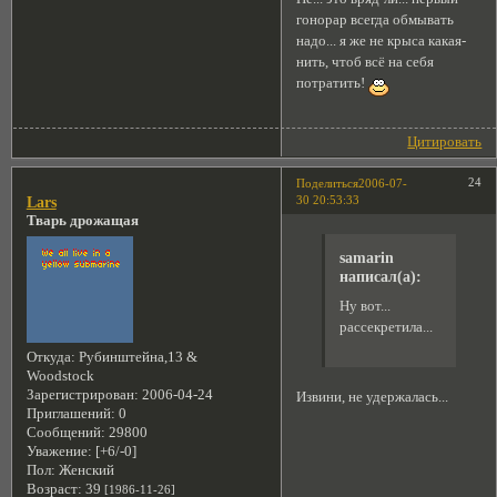
гонорар всегда обмывать
надо... я же не крыса какая-
нить, чтоб всё на себя
потратить!
Цитировать
24
Поделиться
2006-07-
30 20:53:33
Lars
Тварь дрожащая
samarin
написал(а):
Ну вот...
рассекретила...
Откуда:
Рубинштейна,13 &
Woodstock
Зарегистрирован
: 2006-04-24
Извини, не удержалась...
Приглашений:
0
Сообщений:
29800
Уважение:
[+6/-0]
Пол:
Женский
Возраст:
39
[1986-11-26]