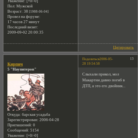
Уважение:
[+0/-0]
Пол:
Мужской
Возраст:
38
[1988-06-04]
Провел на форуме:
17 часов 27 минут
Последний визит:
2009-09-02 20:00:35
Цитировать
13
Поделиться
2006-05-
28 19:54:58
Кирпич
5 "Наупитеров"
Слыхали прикол, мол
Макартни давно погиб в
ДТП, а это его двойник...
Откуда:
барская усадьба
Зарегистрирован
: 2006-04-28
Приглашений:
0
Сообщений:
5154
Уважение:
[+0/-0]