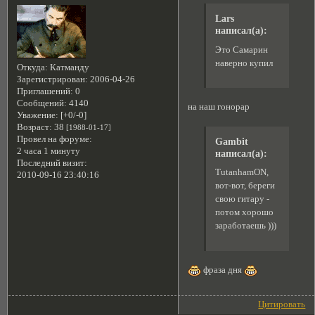
Lars
написал(а):
Это Самарин
наверно купил
Откуда:
Катманду
Зарегистрирован
: 2006-04-26
Приглашений:
0
Сообщений:
4140
на наш гонорар
Уважение:
[+0/-0]
Возраст:
38
[1988-01-17]
Провел на форуме:
Gambit
2 часа 1 минуту
написал(а):
Последний визит:
TutanhamON,
2010-09-16 23:40:16
вот-вот, береги
свою гитару -
потом хорошо
заработаешь )))
фраза дня
Цитировать