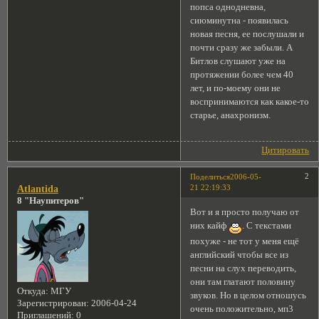
попса однодневна,
сиюминутна - появилась
новая песня, ее послушали и
почти сразу же забыли. А
Битлов слушают уже на
протяжении более чем 40
лет, и по-моему они не
воспринимаются как какое-то
старье, анахронизм.
Цитировать
2
Поделиться
2006-05-
21 22:19:33
Atlantida
8 "Наупитеров"
Вот и я просто получаю от
них кайф
. С текстами
похуже - не тот у меня ещё
английский чтобы все из
песни на слух переводить,
они там глатают половину
Откуда:
МГУ
звуков. Но в целом отношусь
Зарегистрирован
: 2006-04-24
очень положительно, мп3
Приглашений:
0