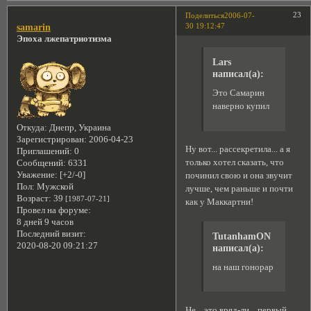
23
Поделиться
2006-07-
30 19:12:47
samarin
Эпоха лжепатриотизма
Lars
написал(а):
Это Самарин
наверно купил
Откуда:
Днепр, Украина
Зарегистрирован
: 2006-04-23
Ну вот... рассекретила... а я
Приглашений:
0
только хотел сказать, что
Сообщений:
6331
Уважение:
[+2/-0]
починил свою и она звучит
Пол:
Мужской
лучше, чем раньше и почти
Возраст:
39
[1987-07-21]
как у Маккартни!
Провел на форуме:
8 дней 9 часов
Последний визит:
TutanhamON
2020-08-20 09:21:27
написал(а):
на наш гонорар
Не... это вряд-ли... первый