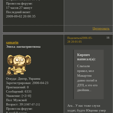
Провел на форуме:
17 часов 27 минут
Последний визит:
2009-09-02 20:00:35
Цитировать
16
Поделиться
2006-05-
28 20:01:05
samarin
Эпоха лжепатриотизма
Кирпич
написал(а):
Слыхали
прикол, мол
Макартни
Откуда:
Днепр, Украина
давно погиб в
Зарегистрирован
: 2006-04-23
ДТП, а это его
Приглашений:
0
двойник...
Сообщений:
6331
Уважение:
[+2/-0]
Пол:
Мужской
Возраст:
39
[1987-07-21]
Ага... У нас тоже слухи
Провел на форуме:
ходят, будто Ющенко умер
8 дней 9 часов