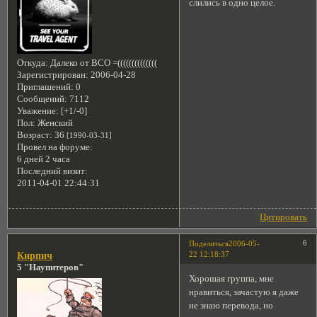
слились в одно целое.
Откуда:
Далеко от ВСО =((((((((((((((
Зарегистрирован
: 2006-04-28
Приглашений:
0
Сообщений:
7112
Уважение:
[+1/-0]
Пол:
Женский
Возраст:
36
[1990-03-31]
Провел на форуме:
6 дней 2 часа
Последний визит:
2011-04-01 22:44:31
Цитировать
6
Поделиться
2006-05-
22 12:18:37
Кирпич
5 "Наупитеров"
Хорошая группа, мне
нравиться, зачастую я даже
не знаю перевода, но