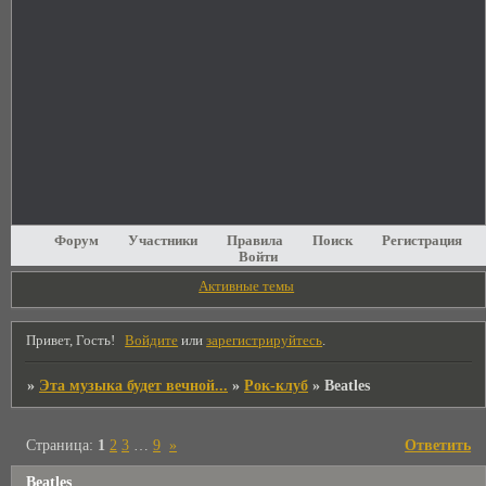
Форум
Участники
Правила
Поиск
Регистрация
Войти
Активные темы
Привет, Гость!
Войдите
или
зарегистрируйтесь
.
»
Эта музыка будет вечной...
»
Рок-клуб
»
Beatles
Страница:
1
2
3
…
9
»
Ответить
Beatles