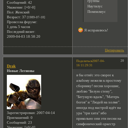
группы
Сообщений:
42
Наутилус
Уважение:
[+0/-0]
Помпилиус
Пол:
Женский
Возраст:
37
[1989-07-18]
Провел на форуме:
1 день 5 часов
Я исправлюсь!
Последний визит:
2009-04-03 18:58:20
Цитировать
20
Поделиться
2007-04-
16 11:29:31
Drak
Новые Легионы
я бы отнёс это скорее к
альбому нежели к простому
сборнику! песни хорошие,
люблю "Белую стену",
"Бегущую вдаль", "Матерь
богов" и "Людей на холме".
иногда под настрой идёт на
Зарегистрирован
: 2007-04-14
ура "три хита" ибо
Приглашений:
0
прикольно они эти песни на
Сообщений:
23
симфонический оркестр
Уважение:
[+0/-0]