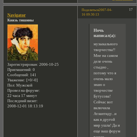
17
Поделиться
2007-04-
16 09:30:13
Navigator
Князь тишины
Ночь
написал(а):
музыкального
творчества!!
Мне на самом
деле очень
Зарегистрирован
: 2006-10-25
стыдно ,
Приглашений:
0
потому что я
Сообщений:
141
очень мало
Уважение:
[+0/-0]
знаю о
Пол:
Мужской
творчестве
Провел на форуме:
22 часа 17 минут
Бутусова!
Последний визит:
Сейчас вот
2008-12-01 18:13:19
включила
Атлантиду...и
как в другой
мир ушла! Да и
еще ваш форум
такую