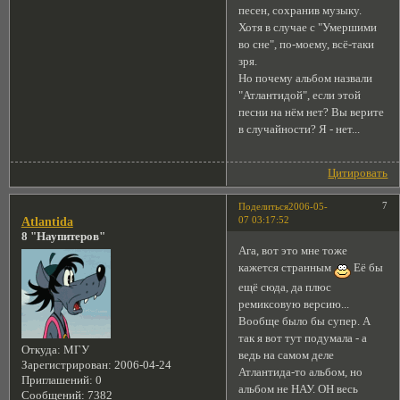
песен, сохранив музыку.
Хотя в случае с "Умершими
во сне", по-моему, всё-таки
зря.
Но почему альбом назвали
"Атлантидой", если этой
песни на нём нет? Вы верите
в случайности? Я - нет...
Цитировать
7
Поделиться
2006-05-
07 03:17:52
Atlantida
8 "Наупитеров"
Ага, вот это мне тоже
кажется странным
Её бы
ещё сюда, да плюс
ремиксовую версию...
Вообще было бы супер. А
так я вот тут подумала - а
Откуда:
МГУ
ведь на самом деле
Зарегистрирован
: 2006-04-24
Атлантида-то альбом, но
Приглашений:
0
альбом не НАУ. ОН весь
Сообщений:
7382