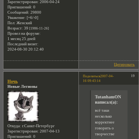
Зарегистрирован
: 2006-04-24
Приглашений:
0
Сообщений:
29800
Уважение:
[+6/-0]
Пол:
Женский
Возраст:
39
[1986-11-26]
Провел на форуме:
1 месяц 25 дней
Последний визит:
2024-08-30 20:12:40
Цитировать
19
Поделиться
2007-04-
16 09:43:14
Ночь
Новые Легионы
TutanhamON
написал(а):
всё таки
несколько
корректнее
Откуда:
г.Санкт-Петербург
говорить о
Зарегистрирован
: 2007-04-13
творчестве
Приглашений:
0