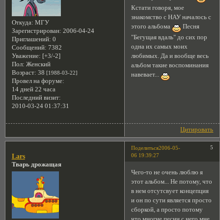
Кстати говоря, мое
знакомство с НАУ началось с
Откуда:
МГУ
этого альбома
Песня
Зарегистрирован
: 2006-04-24
"Бегущая вдаль" до сих пор
Приглашений:
0
одна их самых моих
Сообщений:
7382
Уважение:
[+3/-2]
любимых. Да и вообще весь
Пол:
Женский
альбом такие воспоминания
Возраст:
38
[1988-03-22]
навевает...
Провел на форуме:
14 дней 22 часа
Последний визит:
2010-03-24 01:37:31
Цитировать
5
Поделиться
2006-05-
06 19:39:27
Lars
Тварь дрожащая
Чего-то не очень люблю я
этот альбом... Не потому, что
в нем отсутсвует концепция
и он по сути является просто
сборкой, а просто потому
что многие песни с него мне