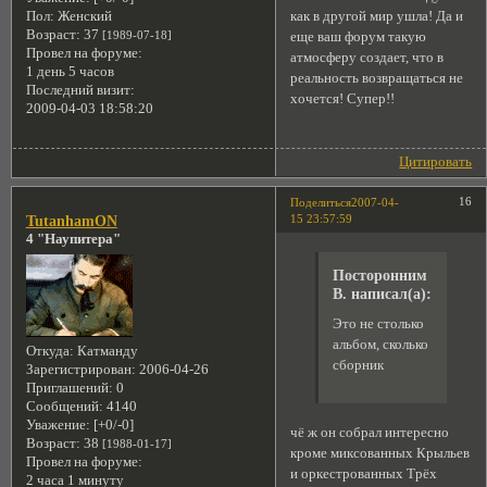
как в другой мир ушла! Да и
Пол:
Женский
Возраст:
37
[1989-07-18]
еще ваш форум такую
Провел на форуме:
атмосферу создает, что в
1 день 5 часов
реальность возвращаться не
Последний визит:
хочется! Супер!!
2009-04-03 18:58:20
Цитировать
16
Поделиться
2007-04-
15 23:57:59
TutanhamON
4 "Наупитера"
Посторонним
В. написал(а):
Это не столько
альбом, сколько
Откуда:
Катманду
сборник
Зарегистрирован
: 2006-04-26
Приглашений:
0
Сообщений:
4140
Уважение:
[+0/-0]
чё ж он собрал интересно
Возраст:
38
[1988-01-17]
кроме миксованных Крыльев
Провел на форуме:
и оркестрованных Трёх
2 часа 1 минуту