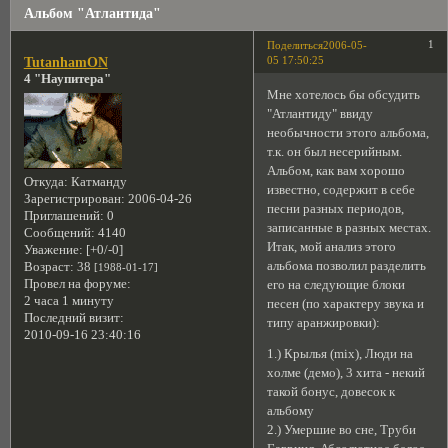
Альбом "Атлантида"
1
Поделиться
2006-05-
05 17:50:25
TutanhamON
4 "Наупитера"
Мне хотелось бы обсудить
"Атлантиду" ввиду
необычности этого альбома,
т.к. он был несерийным.
Альбом, как вам хорошо
Откуда:
Катманду
известно, содержит в себе
Зарегистрирован
: 2006-04-26
песни разных периодов,
Приглашений:
0
записанные в разных местах.
Сообщений:
4140
Итак, мой анализ этого
Уважение:
[+0/-0]
альбома позволил разделить
Возраст:
38
[1988-01-17]
Провел на форуме:
его на следующие блоки
2 часа 1 минуту
песен (по характеру звука и
Последний визит:
типу аранжировки):
2010-09-16 23:40:16
1.) Крылья (mix), Люди на
холме (демо), 3 хита - некий
такой бонус, довесок к
альбому
2.) Умершие во сне, Труби