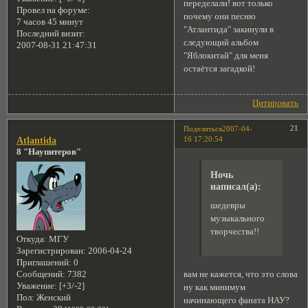
переделали! вот только
Провел на форуме:
почему они песню
7 часов 45 минут
"Атлантида" закинули в
Последний визит:
следующий альбом
2007-08-31 21:47:31
"Яблокитай" для меня
остаётся загадкой!
Цитировать
21
Поделиться
2007-04-
16 17:20:54
Atlantida
8 "Наупитеров"
Ночь
написал(а):
шедевры
музыкального
творчества!!
Откуда:
МГУ
Зарегистрирован
: 2006-04-24
Приглашений:
0
вам не кажется, что это слова
Сообщений:
7382
Уважение:
[+3/-2]
ну как минимум
Пол:
Женский
начинающего фаната НАУ?