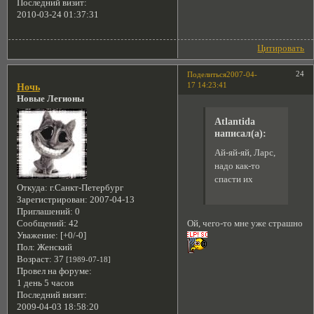
Последний визит:
2010-03-24 01:37:31
Цитировать
24
Поделиться
2007-04-
17 14:23:41
Ночь
Новые Легионы
Atlantida
написал(а):
Ай-яй-яй, Ларс,
надо как-то
спасти их
Откуда:
г.Санкт-Петербург
Зарегистрирован
: 2007-04-13
Приглашений:
0
Ой, чего-то мне уже страшно
Сообщений:
42
Уважение:
[+0/-0]
Пол:
Женский
Возраст:
37
[1989-07-18]
Провел на форуме:
1 день 5 часов
Последний визит:
2009-04-03 18:58:20