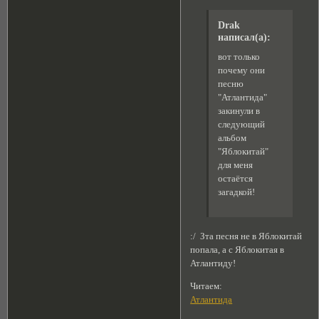
Drak
написал(а):
вот только
почему они
песню
"Атлантида"
закинули в
следующий
альбом
"Яблокитай"
для меня
остаётся
загадкой!
:/ Зта песня не в Яблокитай
попала, а с Яблокитая в
Атлантиду!
Читаем:
Атлантида