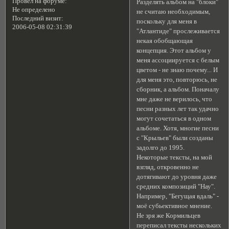
Провел на форуме:
Разделять альбом на "блоки"
Не определено
не считаю необходимым,
Последний визит:
поскольку для меня в
2006-05-08 02:31:39
"Атлантиде" прослеживается
некая обобщающая
концепция. Этот альбом у
меня ассоциируется с белым
цветом - не знаю почему... И
для меня это, повторюсь, не
сборник, а альбом. Поначалу
мне даже не верилось, что
песни разных лет так удачно
могут сочетаться в одном
альбоме. Хотя, многие песни
с "Крыльев" были созданы
задолго до 1995.
Некоторые тексты, на мой
взгляд, откровенно не
дотягивают до уровня даже
средних композиций "Нау".
Например, "Бегущая вдаль" -
моё субьективное мнение.
Не зря же Кормильцев
переписал тексты нескольких