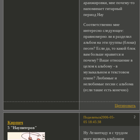
аранжировки, мне почему-то
напоминает гитарный
период Нау
Соответственно мне
интересно следующее:
правномерно ли я разделил
альбом на эти группы (блоки)
песен? Если да, то какой блок
вам больше нравится и
почему? Ваше отношение в
целом к альбому - в
музыкальном и текстовом
плане? Любимые и
нелюбимые песни с альбома
(если такие есть конечно)
Цитировать
2
Поделиться
2006-05-
05 18:45:38
Кирпич
5 "Наупитеров"
Ну Атлантиду я с трудом
могу назвать альбомом