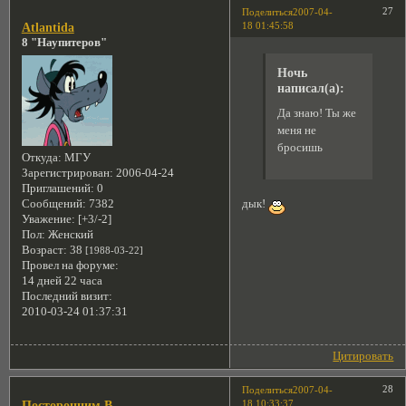
27
Поделиться
2007-04-
18 01:45:58
Atlantida
8 "Наупитеров"
Ночь
написал(а):
Да знаю! Ты же
меня не
бросишь
Откуда:
МГУ
Зарегистрирован
: 2006-04-24
Приглашений:
0
дык!
Сообщений:
7382
Уважение:
[+3/-2]
Пол:
Женский
Возраст:
38
[1988-03-22]
Провел на форуме:
14 дней 22 часа
Последний визит:
2010-03-24 01:37:31
Цитировать
28
Поделиться
2007-04-
18 10:33:37
Посторонним В.