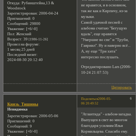
Откуда:
Рубинштейна,13 &
не нравятся, и в основном,
Woodstock
так же как и Кирпичу, из-за
Зарегистрирован
: 2006-04-24
музыки.
Приглашений:
0
Самой удачной песней с
Сообщений:
29800
альбома считаю "Бегущую
Уважение:
[+6/-0]
вдаль", еще нравятся
Пол:
Женский
Возраст:
39
[1986-11-26]
"Умершие во сне" и "Труби,
Провел на форуме:
Гавриил". Ну и наверно всё...
1 месяц 25 дней
А, ну еще "Три хита"
Последний визит:
интересно послушать.
2024-08-30 20:12:40
Отредактировано Lars (2006-
10-24 21:07:53)
Цитировать
6
Поделиться
2006-05-
06 20:49:52
Князь_Тишины
Невидимка
"Атлантида" - альбом-загадка.
Зарегистрирован
: 2006-05-06
Выпущен в свет во многом
Приглашений:
0
благодаря усилиям Ильи
Сообщений:
9
Кормильцева. Спасибо ему.
Уважение:
[+0/-0]