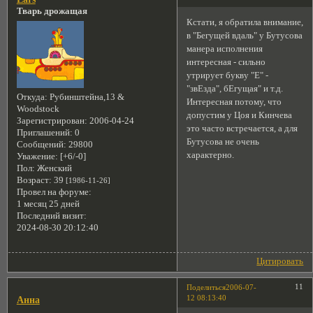
Тварь дрожащая
Кстати, я обратила внимание,
в "Бегущей вдаль" у Бутусова
манера исполнения
интересная - сильно
утрирует букву "Е" -
"звЕзда", бЕгущая" и т.д.
Откуда:
Рубинштейна,13 &
Интересная потому, что
Woodstock
допустим у Цоя и Кинчева
Зарегистрирован
: 2006-04-24
это часто встречается, а для
Приглашений:
0
Бутусова не очень
Сообщений:
29800
характерно.
Уважение:
[+6/-0]
Пол:
Женский
Возраст:
39
[1986-11-26]
Провел на форуме:
1 месяц 25 дней
Последний визит:
2024-08-30 20:12:40
Цитировать
11
Поделиться
2006-07-
12 08:13:40
Анна
.