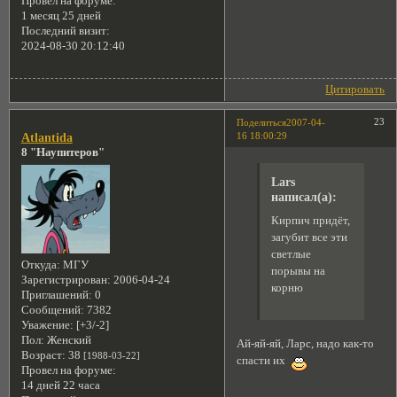
Провел на форуме:
1 месяц 25 дней
Последний визит:
2024-08-30 20:12:40
Цитировать
23
Поделиться
2007-04-
16 18:00:29
Atlantida
8 "Наупитеров"
Lars
написал(а):
Кирпич придёт,
загубит все эти
светлые
Откуда:
МГУ
порывы на
Зарегистрирован
: 2006-04-24
корню
Приглашений:
0
Сообщений:
7382
Уважение:
[+3/-2]
Пол:
Женский
Ай-яй-яй, Ларс, надо как-то
Возраст:
38
[1988-03-22]
спасти их
Провел на форуме:
14 дней 22 часа