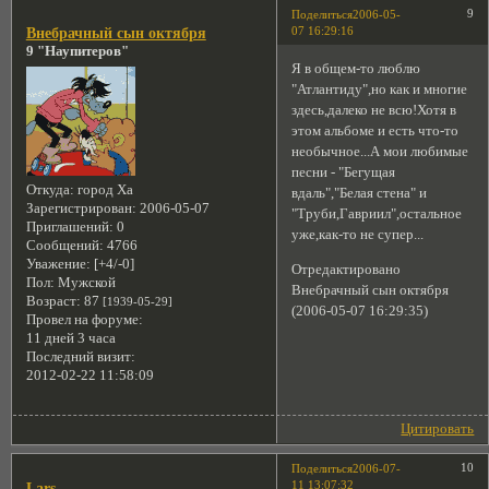
9
Поделиться
2006-05-
07 16:29:16
Внебрачный сын октября
9 "Наупитеров"
Я в общем-то люблю
"Атлантиду",но как и многие
здесь,далеко не всю!Хотя в
этом альбоме и есть что-то
необычное...А мои любимые
песни - "Бегущая
Откуда:
город Ха
вдаль","Белая стена" и
Зарегистрирован
: 2006-05-07
"Труби,Гавриил",остальное
Приглашений:
0
уже,как-то не супер...
Сообщений:
4766
Уважение:
[+4/-0]
Отредактировано
Пол:
Мужской
Внебрачный сын октября
Возраст:
87
[1939-05-29]
(2006-05-07 16:29:35)
Провел на форуме:
11 дней 3 часа
Последний визит:
2012-02-22 11:58:09
Цитировать
10
Поделиться
2006-07-
11 13:07:32
Lars