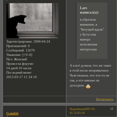
Lars
написал(а):
я обратила
внимание, в
"Бегущей вдаль"
у Бутусова
манера
Зарегистрирован
: 2006-04-24
исполнения
Приглашений:
0
интересная
Сообщений:
12670
Уважение:
[+5/-0]
Пол:
Женский
Провел на форуме:
А я всё думала, что же такое
14 дней 16 часов
в этой песне непривычное.
Последний визит:
Чувствовала, что что-то не
2015-03-17 11:34:10
так, а что именно не
доходило.
Цитировать
12
Поделиться
2007-01-
01 22:03:18
Gambit