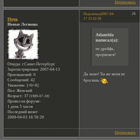
Цитировать
26
Поделиться
2007-04-
17 23:42:58
Ночь
Новые Легионы
Atlantida
написал(а):
не дрейфь,
прорвемся!
Откуда:
г.Санкт-Петербург
Зарегистрирован
: 2007-04-13
Да знаю! Ты же меня не
Приглашений:
0
Сообщений:
42
бросишь
Уважение:
[+0/-0]
Пол:
Женский
Возраст:
37
[1989-07-18]
Провел на форуме:
1 день 5 часов
Последний визит:
2009-04-03 18:58:20
Цитировать