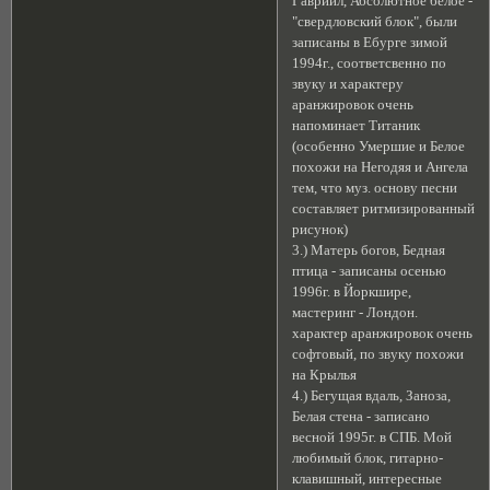
Гавриил, Абсолютное белое -
"свердловский блок", были
записаны в Ебурге зимой
1994г., соответсвенно по
звуку и характеру
аранжировок очень
напоминает Титаник
(особенно Умершие и Белое
похожи на Негодяя и Ангелa
тем, что муз. основу песни
составляет ритмизированный
рисунок)
3.) Матерь богов, Бедная
птица - записаны осенью
1996г. в Йоркшире,
мастеринг - Лондон.
характер аранжировок очень
софтовый, по звуку похожи
на Крылья
4.) Бегущая вдаль, Заноза,
Белая стена - записано
весной 1995г. в СПБ. Мой
любимый блок, гитарно-
клавишный, интересные