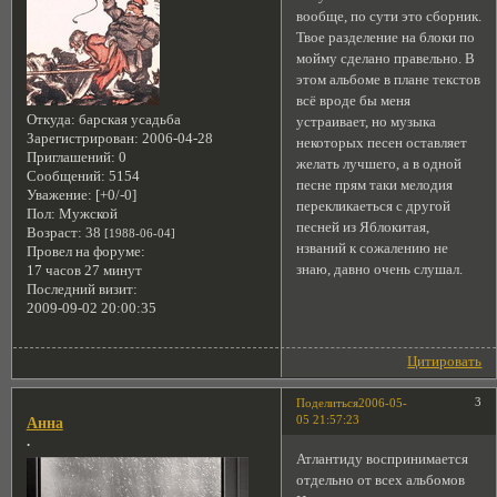
вообще, по сути это сборник.
Твое разделение на блоки по
мойму сделано правельно. В
этом альбоме в плане текстов
всё вроде бы меня
Откуда:
барская усадьба
устраивает, но музыка
Зарегистрирован
: 2006-04-28
некоторых песен оставляет
Приглашений:
0
желать лучшего, а в одной
Сообщений:
5154
песне прям таки мелодия
Уважение:
[+0/-0]
перекликаеться с другой
Пол:
Мужской
песней из Яблокитая,
Возраст:
38
[1988-06-04]
нзваний к сожалению не
Провел на форуме:
знаю, давно очень слушал.
17 часов 27 минут
Последний визит:
2009-09-02 20:00:35
Цитировать
3
Поделиться
2006-05-
05 21:57:23
Анна
.
Атлантиду воспринимается
отдельно от всех альбомов