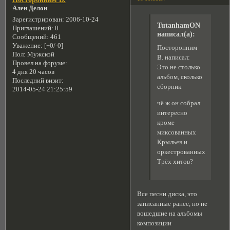
Ален Делон
Зарегистрирован
: 2006-10-24
TutanhamON
Приглашений:
0
написал(а):
Сообщений:
461
Уважение:
[+0/-0]
Посторонним
Пол:
Мужской
В. написал:
Провел на форуме:
Это не столько
4 дня 20 часов
альбом, сколько
Последний визит:
сборник
2014-05-24 21:25:59
чё ж он собрал
интересно
кроме
миксованных
Крыльев и
оркестрованных
Трёх хитов?
Все песни диска, это
записанные ранее, но не
вошедшие на альбомы
композиции