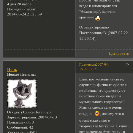
просто "Антология", так
4 дня 20 часов
везде и анонсировался.
Последний визит:
"Aтлaнтидa", конечно,
2014-05-24 21:25:59
красивее
Отредактировано
Посторонним В. (2007-07-22
15:20:14)
Цитировать
15
Поделиться
2007-04-
15 00:13:02
Ночь
Новые Легионы
Блин, вот живешь на свете,
слушаешь фигню какую-то и
не знаешь, что существуют
поистине такие шедевры
музыкального творчества!!
Мне на самом деле очень
Откуда:
г.Санкт-Петербург
стыдно
, потому что я
Зарегистрирован
: 2007-04-13
очень мало знаю о
Приглашений:
0
творчестве Бутусова! Сейчас
Сообщений:
42
вот включила Атлантиду...и
Уважение:
[+0/-0]