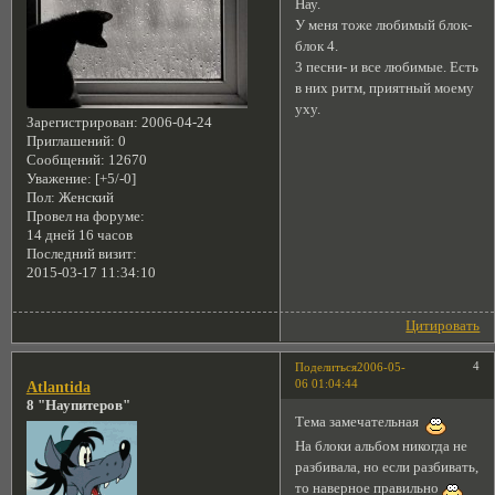
Нау.
У меня тоже любимый блок-
блок 4.
3 песни- и все любимые. Есть
в них ритм, приятный моему
уху.
Зарегистрирован
: 2006-04-24
Приглашений:
0
Сообщений:
12670
Уважение:
[+5/-0]
Пол:
Женский
Провел на форуме:
14 дней 16 часов
Последний визит:
2015-03-17 11:34:10
Цитировать
4
Поделиться
2006-05-
06 01:04:44
Atlantida
8 "Наупитеров"
Тема замечательная
На блоки альбом никогда не
разбивала, но если разбивать,
то наверное правильно