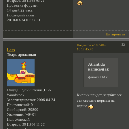
Возраст:
38
[1988-03-22]
Провел на форуме:
14 дней 22 часа
Последний визит:
2010-03-24 01:37:31
Цитировать
22
Поделиться
2007-04-
16 17:45:43
Lars
Тварь дрожащая
Atlantida
написал(а):
фаната НАУ
Откуда:
Рубинштейна,13 &
Кирпич придёт, загубит все
Woodstock
Зарегистрирован
: 2006-04-24
эти светлые порывы на
Приглашений:
0
корню
Сообщений:
29800
Уважение:
[+6/-0]
Пол:
Женский
Возраст:
39
[1986-11-26]