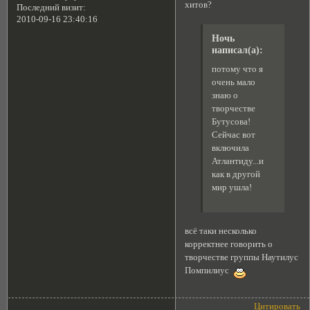
хитов?
Последний визит:
2010-09-16 23:40:16
Ночь
написал(а):
потому что я
очень мало
знаю о
творчестве
Бутусова!
Сейчас вот
включила
Атлантиду...и
как в другой
мир ушла!
всё таки несколько
корректнее говорить о
творчестве группы Наутилус
Помпилиус
Цитировать