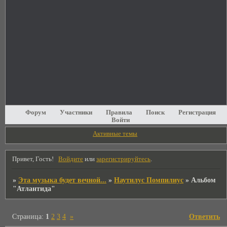
Форум
Участники
Правила
Поиск
Регистрация
Войти
Активные темы
Привет, Гость!
Войдите
или
зарегистрируйтесь
.
»
Эта музыка будет вечной...
»
Наутилус Помпилиус
»
Альбом
"Атлантида"
Страница:
1
2
3
4
»
Ответить