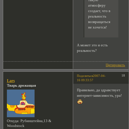
атмосферу
создает, что в
реальность
возвращаться
не хочется!
А может это и есть
реальность?
Цитировать
18
Поделиться
2007-04-
16 09:33:57
Lars
Тварь дрожащая
Правильно, да здравствует
интернет-зависимость, ура!
Откуда:
Рубинштейна,13 &
Woodstock