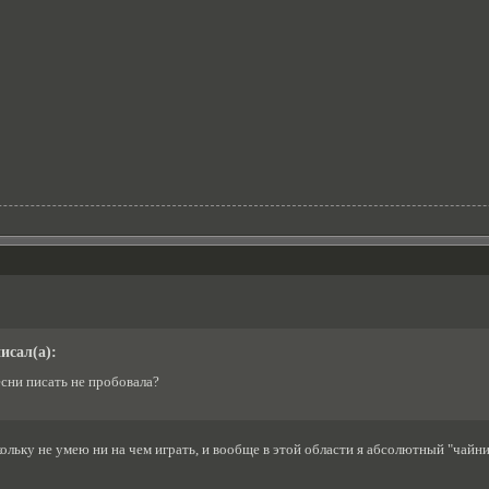
исал(а):
есни писать не пробовала?
кольку не умею ни на чем играть, и вообще в этой области я абсолютный "чайник