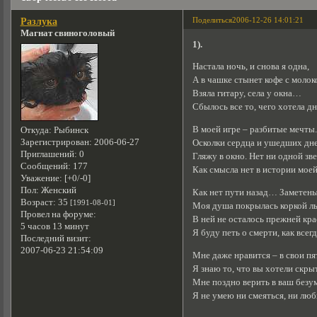
Поделиться
2006-12-26 14:01:21
Разлука
Магнат свиноголовый
1).
Настала ночь, и снова я одна,
А в чашке стынет кофе с молок
Взяла гитару, села у окна…
Сбылось все то, чего хотела дн
В моей игре – разбитые мечты.
Откуда:
Рыбинск
Зарегистрирован
: 2006-06-27
Осколки сердца и ушедших дне
Приглашений:
0
Гляжу в окно. Нет ни одной зв
Сообщений:
177
Как смысла нет в истории моей
Уважение:
[+0/-0]
Пол:
Женский
Как нет пути назад… Заметены
Возраст:
35
[1991-08-01]
Моя душа покрылась коркой ль
Провел на форуме:
В ней не осталось прежней к
5 часов 13 минут
Я буду петь о смерти, как всегд
Последний визит:
2007-06-23 21:54:09
Мне даже нравится – в свои пя
Я знаю то, что вы хотели скры
Мне поздно верить в ваш безу
Я не умею ни смеяться, ни лю