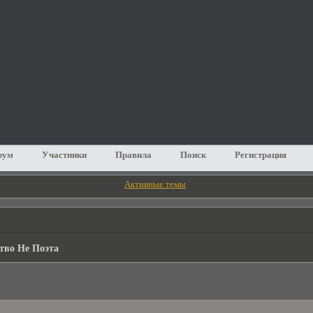
рум
Участники
Правила
Поиск
Регистрация
Активные темы
тво Не Поэта