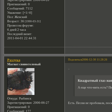
Приглашений:
0
Сообщений:
7112
Уважение:
[+1/-0]
Пол:
Женский
Возраст:
36
[1990-03-31]
Провел на форуме:
6 дней 2 часа
Последний визит:
2011-04-01 22:44:31
Поделиться
2006-12-30 11:28:26
Разлука
Магнат свиноголовый
..
Квадратный глаз нап
А еще что-нить есть? П
Откуда:
Рыбинск
Зарегистрирован
: 2006-06-27
Есть. Песни не пробовала, пос
Приглашений:
0
Сообщений:
177