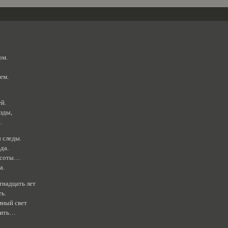
ом.
ем.
й.
езды,
.
 следы.
да.
расоты…
а.
тнадцать лет
ть.
мный свет
бить…