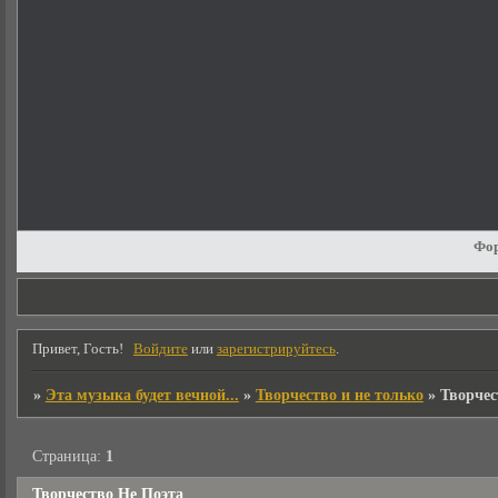
Фо
Привет, Гость!
Войдите
или
зарегистрируйтесь
.
»
Эта музыка будет вечной...
»
Творчество и не только
»
Творчес
Страница:
1
Творчество Не Поэта