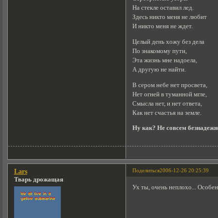
На стекле оставил лед.
Здесь никто меня не любит
И никто меня не ждет.
Целый день хожу без дела
По знакомому пути,
Эта жизнь мне надоела,
А другую не найти.
В сером небе нет просвета,
Нет огней в туманной мгле,
Смысла нет, и нет ответа,
Как нет счастья на земле.
Ну как? Не совсем безнадежн
Поделиться
2006-12-26 20:25:39
Lars
Тварь дрожащая
Ух ты, очень неплохо... Особе