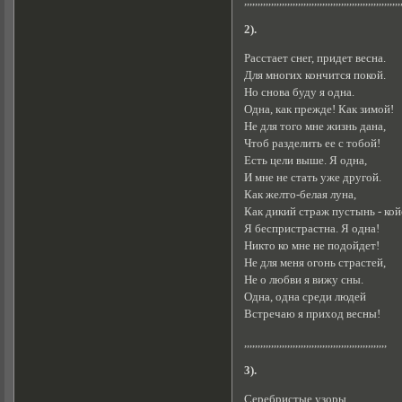
,,,,,,,,,,,,,,,,,,,,,,,,,,,,,,,,,,,,,,,,,,,,,,,,,,,,,,,,,,
2).
Расстает снег, придет весна.
Для многих кончится покой.
Но снова буду я одна.
Одна, как прежде! Как зимой!
Не для того мне жизнь дана,
Чтоб разделить ее с тобой!
Есть цели выше. Я одна,
И мне не стать уже другой.
Как желто-белая луна,
Как дикий страж пустынь - кой
Я беспристрастна. Я одна!
Никто ко мне не подойдет!
Не для меня огонь страстей,
Не о любви я вижу сны.
Одна, одна среди людей
Встречаю я приход весны!
,,,,,,,,,,,,,,,,,,,,,,,,,,,,,,,,,,,,,,,,,,,,,,,,,,,,,
3).
Серебристые узоры