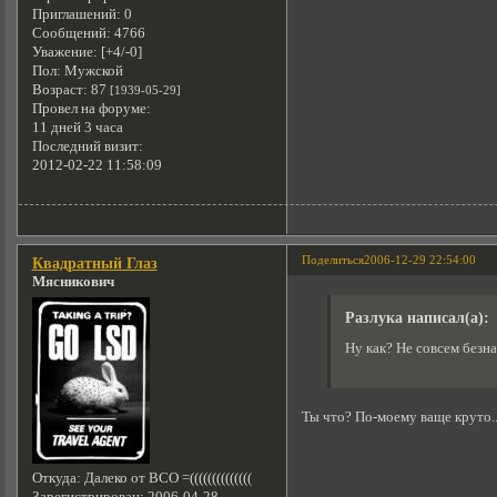
Приглашений:
0
Сообщений:
4766
Уважение:
[+4/-0]
Пол:
Мужской
Возраст:
87
[1939-05-29]
Провел на форуме:
11 дней 3 часа
Последний визит:
2012-02-22 11:58:09
Поделиться
2006-12-29 22:54:00
Квадратный Глаз
Мясникович
Разлука написал(а):
Ну как? Не совсем безн
Ты что? По-моему ваще круто..
Откуда:
Далеко от ВСО =((((((((((((((
Зарегистрирован
: 2006-04-28