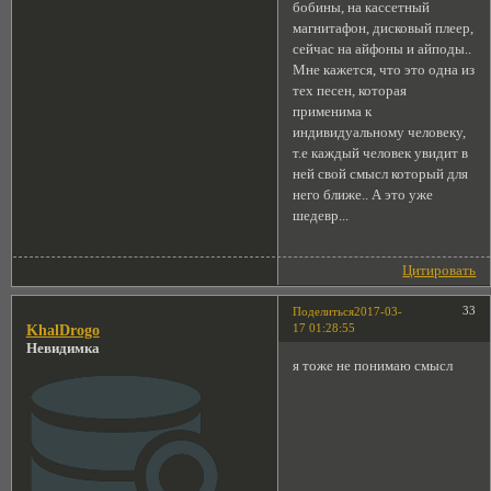
бобины, на кассетный
магнитафон, дисковый плеер,
сейчас на айфоны и айподы..
Мне кажется, что это одна из
тех песен, которая
применима к
индивидуальному человеку,
т.е каждый человек увидит в
ней свой смысл который для
него ближе.. А это уже
шедевр...
Цитировать
33
Поделиться
2017-03-
17 01:28:55
KhalDrogo
Невидимка
я тоже не понимаю смысл