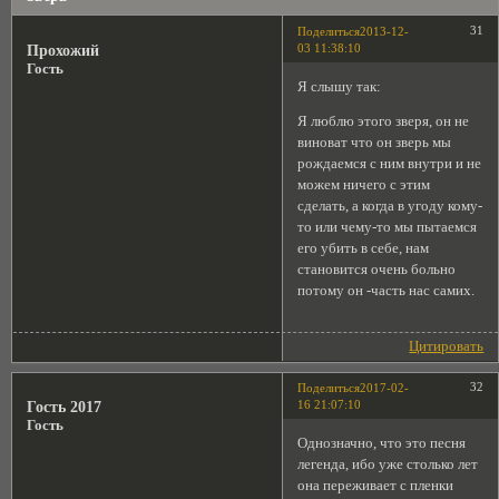
31
Поделиться
2013-12-
03 11:38:10
Прохожий
Гость
Я слышу так:
Я люблю этого зверя, он не
виноват что он зверь мы
рождаемся с ним внутри и не
можем ничего с этим
сделать, а когда в угоду кому-
то или чему-то мы пытаемся
его убить в себе, нам
становится очень больно
потому он -часть нас самих.
Цитировать
32
Поделиться
2017-02-
16 21:07:10
Гость 2017
Гость
Однозначно, что это песня
легенда, ибо уже столько лет
она переживает с пленки