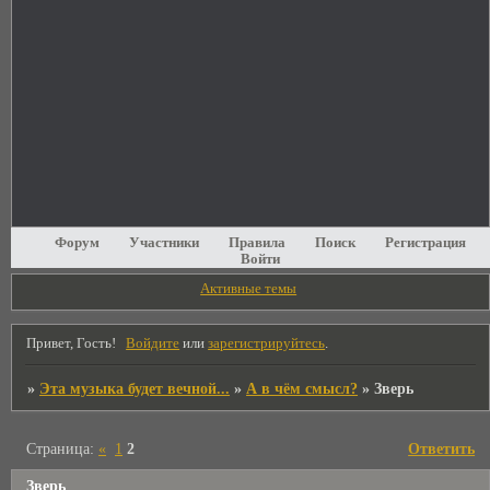
Форум
Участники
Правила
Поиск
Регистрация
Войти
Активные темы
Привет, Гость!
Войдите
или
зарегистрируйтесь
.
»
Эта музыка будет вечной...
»
А в чём смысл?
»
Зверь
Страница:
«
1
2
Ответить
Зверь