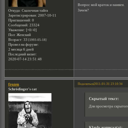
Вопрос мой краток и наивен.
Зачем?
Откуда:
Сказочная тайга
Зарегистрирован
: 2007-10-11
Приглашений:
0
Сообщений:
23324
Уважение:
[+0/-0]
Пол:
Женский
Возраст:
33
[1993-05-18]
Провел на форуме:
2 месяца 6 дней
Последний визит:
2020-07-14 23:51:48
Поделиться
2011-01-31 23:10:34
frozen
Schrödinger's cat
Скрытый текст:
Для просмотра скрытого
Klayly написал(а):