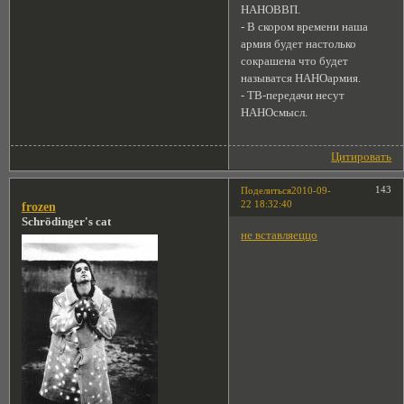
НАНОВВП.
- В скором времени наша
армия будет настолько
сокрашена что будет
называтся НАНОармия.
- ТВ-передачи несут
НАНОсмысл.
Цитировать
143
Поделиться
2010-09-
22 18:32:40
frozen
Schrödinger's cat
не вставляеццо