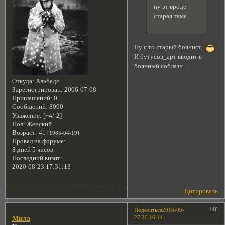
ну эт вроде
старая тема
Ну я то старый боянист.
И бутусов_арт вводит в
боянный соблазн.
Откуда:
Альбедо
Зарегистрирован
: 2006-07-08
Приглашений:
0
Сообщений:
8090
Уважение:
[+4/-2]
Пол:
Женский
Возраст:
41
[1985-04-19]
Провел на форуме:
8 дней 5 часов
Последний визит:
2020-08-23 17:31:13
Цитировать
146
Поделиться
2010-09-
27 20:16:14
Мила