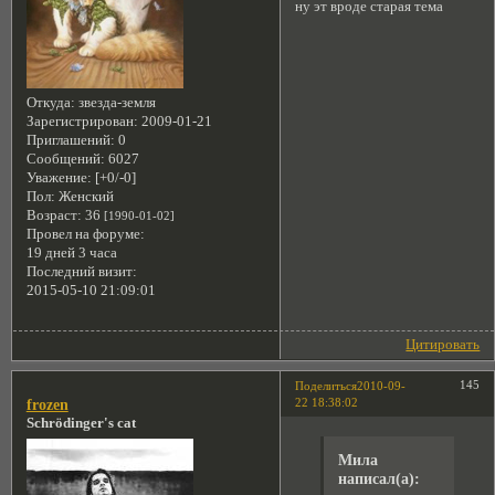
ну эт вроде старая тема
Откуда:
звезда-земля
Зарегистрирован
: 2009-01-21
Приглашений:
0
Сообщений:
6027
Уважение:
[+0/-0]
Пол:
Женский
Возраст:
36
[1990-01-02]
Провел на форуме:
19 дней 3 часа
Последний визит:
2015-05-10 21:09:01
Цитировать
145
Поделиться
2010-09-
22 18:38:02
frozen
Schrödinger's cat
Мила
написал(а):