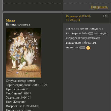
Цитировать
123
Поделиться
2010-08-
19 20:53:11
Мила
Колокольчикова
а я как не крути попадаю в
категорию Бабы(((( неправда!
я скорее к подхалимам и
выскочкам и ботанам
отношусь)))))
Откуда:
звезда-земля
Зарегистрирован
: 2009-01-21
Приглашений:
0
Сообщений:
6027
Уважение:
[+0/-0]
Пол:
Женский
Возраст:
36
[1990-01-02]
Провел на форуме: