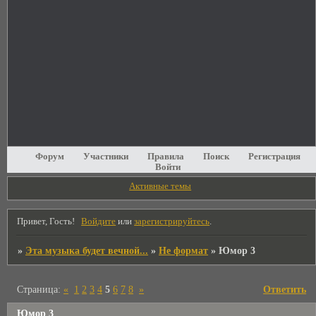
Форум
Участники
Правила
Поиск
Регистрация
Войти
Активные темы
Привет, Гость!
Войдите
или
зарегистрируйтесь
.
»
Эта музыка будет вечной...
»
Не формат
»
Юмор 3
Страница:
«
1
2
3
4
5
6
7
8
»
Ответить
Юмор 3