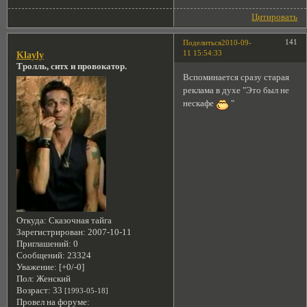
Цитировать
141
Поделиться
2010-09-
11 15:54:33
Klayly
Тролль, ситх и провокатор.
Вспоминается сразу старая
реклама в духе "Это был не
нескафе
"
Откуда:
Сказочная тайга
Зарегистрирован
: 2007-10-11
Приглашений:
0
Сообщений:
23324
Уважение:
[+0/-0]
Пол:
Женский
Возраст:
33
[1993-05-18]
Провел на форуме: