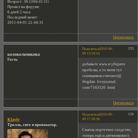
Возраст:
36
[1990-03-31]
Провел на форуме:
6 дней 2 часа
Последний визит:
2011-04-01 22:44:31
Цитировать
133
Поделиться
2010-09-
09 13:54:54
колокольчикова
Гость
добавьте www и уберите
пробелы, а то меня тут
спамщиком считают(((
ibigdan. livejournal.
com/7163520 .html
Цитировать
134
Поделиться
2010-09-
09 17:26:36
Klayly
Тролль, ситх и провокатор.
Сначла портетное сходство,
теперь ещё и дневниковое)