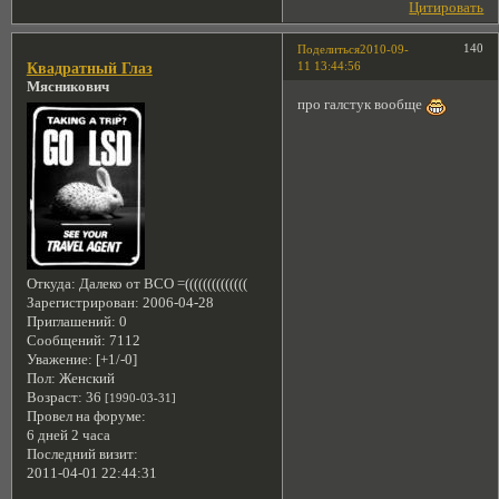
Цитировать
140
Поделиться
2010-09-
11 13:44:56
Квадратный Глаз
Мясникович
про галстук вообще
Откуда:
Далеко от ВСО =((((((((((((((
Зарегистрирован
: 2006-04-28
Приглашений:
0
Сообщений:
7112
Уважение:
[+1/-0]
Пол:
Женский
Возраст:
36
[1990-03-31]
Провел на форуме:
6 дней 2 часа
Последний визит:
2011-04-01 22:44:31