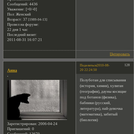
Сообщений:
4436
Уважение:
[+0/-0]
Пол:
Женский
Возраст:
37
[1989-04-13]
Провел на форуме:
22 дня 1 час
Последний визит:
2011-08-31 16:07:21
Цитировать
128
Поделиться
2010-08-
20 22:24:50
Анна
.
Полуботан для списывания
(история, химия), хулиган
(география), дауны косящие
под ботанов (физика),
бабники (русский,
литература), пай-девочка
(математика), забитый
(биология)
Зарегистрирован
: 2006-04-24
Приглашений:
0
Сообщений:
12670