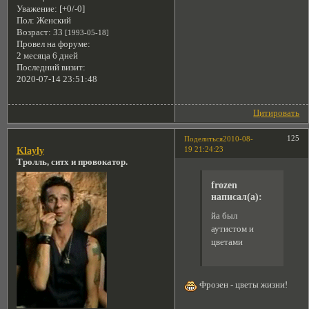
Уважение:
[+0/-0]
Пол:
Женский
Возраст:
33
[1993-05-18]
Провел на форуме:
2 месяца 6 дней
Последний визит:
2020-07-14 23:51:48
Цитировать
125
Поделиться
2010-08-
19 21:24:23
Klayly
Тролль, ситх и провокатор.
frozen
написал(а):
йа был
аутистом и
цветами
Фрозен - цветы жизни!