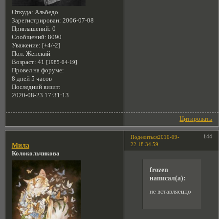
Откуда:
Альбедо
Зарегистрирован
: 2006-07-08
Приглашений:
0
Сообщений:
8090
Уважение:
[+4/-2]
Пол:
Женский
Возраст:
41
[1985-04-19]
Провел на форуме:
8 дней 5 часов
Последний визит:
2020-08-23 17:31:13
Цитировать
144
Поделиться
2010-09-
22 18:34:59
Мила
Колокольчикова
frozen
написал(а):
не вставляеццо