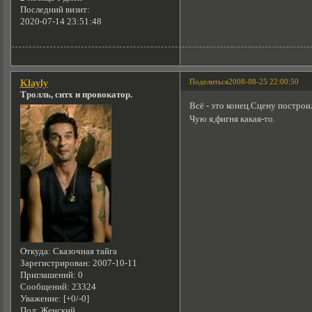
Последний визит:
2020-07-14 23:51:48
Поделиться
2008-08-25 22:00:50
Klayly
Тролль, ситх и провокатор.
Всё - это конец.Сцену постро
Чую я,фигня какая-то.
Откуда:
Сказочная тайга
Зарегистрирован
: 2007-10-11
Приглашений:
0
Сообщений:
23324
Уважение:
[+0/-0]
Пол:
Женский