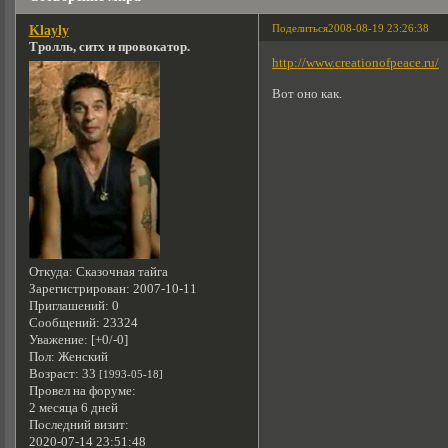
Поделиться
2008-08-19 23:26:38
Klayly
Тролль, ситх и провокатор.
http://www.creationofpeace.ru/
Вот оно как.
Откуда:
Сказочная тайга
Зарегистрирован
: 2007-10-11
Приглашений:
0
Сообщений:
23324
Уважение:
[+0/-0]
Пол:
Женский
Возраст:
33
[1993-05-18]
Провел на форуме:
2 месяца 6 дней
Последний визит:
2020-07-14 23:51:48