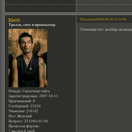
Поделиться
2008-08-20 14:14:00
Klayly
Тролль, ситх и провокатор.
Учитывая что вообще на концер
Откуда:
Сказочная тайга
Зарегистрирован
: 2007-10-11
Приглашений:
0
Сообщений:
23324
Уважение:
[+0/-0]
Пол:
Женский
Возраст:
33
[1993-05-18]
Провел на форуме:
2 месяца 6 дней