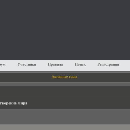
рум
Участники
Правила
Поиск
Регистрация
Активные темы
творение мира