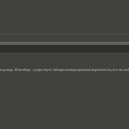
м дождь..И вообще...существует пятидесятипроцентная вероятность,что не пойд