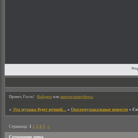
Фо
Привет, Гость!
Войдите
или
зарегистрируйтесь
.
»
Эта музыка будет вечной...
»
Околомузыкальные новости
»
Со
Страница:
1
2
3
4
5
»
Сотворение мира