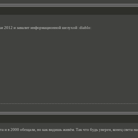
ки 2012 и завалит информационной шелухой :diablo:
ета и в 2000 обещали, но как видишь живём. Так что будь уверен, конец света 