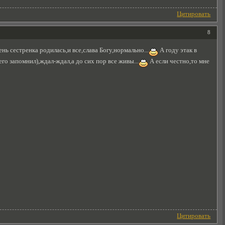
Цитировать
8
ень сестренка родилась,и все,слава Богу,нормально...
А году этак в
го запомнил),ждал-ждал,а до сих пор все живы...
А если честно,то мне
Цитировать