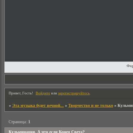
Фо
Привет, Гость!
Войдите
или
зарегистрируйтесь
.
»
Эта музыка будет вечной...
»
Творчество и не только
»
Кульмин
Страница:
1
Кульминация. А что если Конец Света?