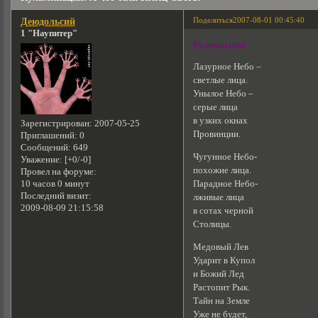
Поделиться
2007-08-01 00:45:40
Деюдольсий
1 "Наупитер"
Кульминация
Лазурное Небо –
светлые лица.
Унылое Небо –
серые лица
в узких окнах
Зарегистрирован
: 2007-05-25
Провинции.
Приглашений:
0
Сообщений:
649
Чугунное Небо-
Уважение:
[+0/-0]
похожие лица.
Провел на форуме:
10 часов 0 минут
Парадное Небо-
Последний визит:
лживые лица
2009-08-09 21:15:58
в сотах черной
Столицы.
Медовый Лев
Ударит в Купол
и Божий Лед
Растопит Рык.
Тайн на Земле
Уже не будет,