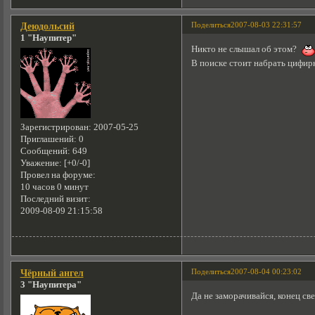
Поделиться
2007-08-03 22:31:57
Деюдольсий
1 "Наупитер"
Никто не слышал об этом?
В поиске стоит набрать цифир
Зарегистрирован
: 2007-05-25
Приглашений:
0
Сообщений:
649
Уважение:
[+0/-0]
Провел на форуме:
10 часов 0 минут
Последний визит:
2009-08-09 21:15:58
Поделиться
2007-08-04 00:23:02
Чёрный ангел
3 "Наупитера"
Да не заморачивайся, конец св