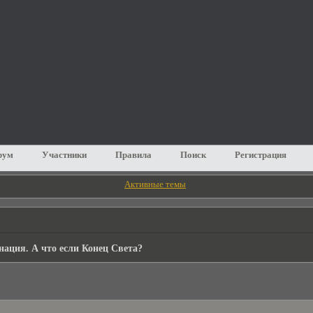
рум
Участники
Правила
Поиск
Регистрация
Активные темы
ация. А что если Конец Света?