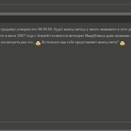
традамус,говорил.что 06.06.06. будет конец света,а у моего знакомого в этот д
что в июле 2007 года с Землей столкнется метеорит Икар(блин,я даже название е
.посмотреть,как это...
Кстати,кто как себе представляет конец света?