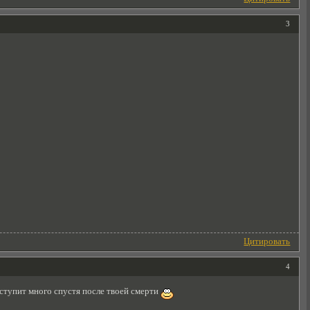
3
Цитировать
4
наступит много спустя после твоей смерти