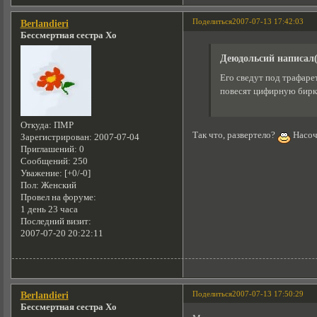
Поделиться
2007-07-13 17:42:03
Berlandieri
Бессмертная сестра Хо
Деюдольсий написал(
Его сведут под трафарет
повесят цифирную бирку
Откуда:
ПМР
Так что, развертело?
Насоч
Зарегистрирован
: 2007-07-04
Приглашений:
0
Сообщений:
250
Уважение:
[+0/-0]
Пол:
Женский
Провел на форуме:
1 день 23 часа
Последний визит:
2007-07-20 20:22:11
Поделиться
2007-07-13 17:50:29
Berlandieri
Бессмертная сестра Хо