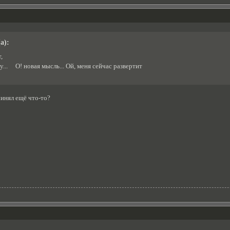
а):
,
... О! новая мысль... Ой, меня сейчас развертит
инял ещё что-то?