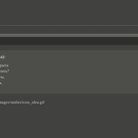
а):
орыта
пить?
ты,
ь.