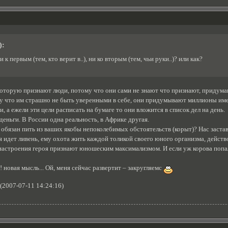
):
и к первым (тем, кто верит в..), ни ко вторым (тем, чьи руки..)? или как?
ь которую признают люди, потому что они сами не знают что признают, придум
 что им страшно не быть уверенными в себе, они придумывают миллионы имен-
и, а ежели эти цели расписать на бумаге то они вложится в список дел на день.
еньги. В России одна реальность, в Африке другая.
 обязан пить из ваших якобы непоколебимых обстоятельств (корыт)? Нас заставл
я идет ливень, ему охота жить каждой толикой своего юного организма, действо
 настроения героя признают юношеским максимализмом. И если уж корова попал
новая мысль... Ой, меня сейчас развертит – закругляемс
2007-07-11 14:24:16)