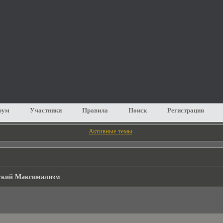
рум
Участники
Правила
Поиск
Регистрация
Активные темы
кий Максимализм