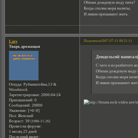
Обязан дождевую воду пить?
Когда сполна моря налиты,
И ливни призывают жить.
Поделиться
2007-07-11 08:21:11
Lars
Тварь дрожащая
Деюдольсий написал(
С чего я из разбитого к
Обязан дождевую воду 
Когда сполна моря нали
И ливни призывают жит
Откуда:
Рубинштейна,13 &
Woodstock
Зарегистрирован
: 2006-04-24
Приглашений:
0
Сообщений:
29800
Уважение:
[+6/-0]
Пол:
Женский
Возраст:
39
[1986-11-26]
Провел на форуме:
1 месяц 25 дней
Последний визит: