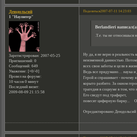
Поделиться
2007-07-11 14:23:03
Деюдольсий
1 "Наупитер"
Berlandieri написал(а
.Т.е. ты не относишься н
Ну да, я не верю в реальност
Зарегистрирован
: 2007-05-25
неизменной данностью. Потому
Приглашений:
0
всех свои заботы и цели в жизн
Сообщений:
649
Уважение:
[+0/-0]
Ведь все придумано… наука и д
Провел на форуме:
Герой и спрашивает - почему я
10 часов 0 минут
корыто разбито. За окном геро
Последний визит:
трагедия в социуме в том, что
2009-08-09 21:15:58
Его сведут под трафарет,
повесят цифирную бирку... О! 
Отредактировано Деюдольсий (