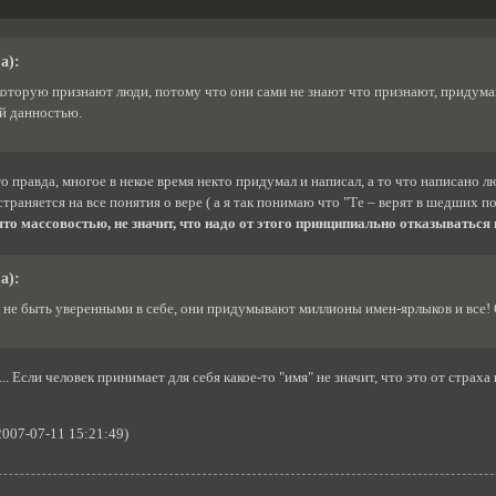
а):
 которую признают люди, потому что они сами не знают что признают, придума
й данностью.
 правда, многое в некое время некто придумал и написал, а то что написано л
страняется на все понятия о вере ( а я так понимаю что "Те – верят в шедших по
ято массовостью, не значит, что надо от этого принципиально отказываться и
а):
не быть уверенными в себе, они придумывают миллионы имен-ярлыков и все! 
.. Если человек принимает для себя какое-то "имя" не значит, что это от страх
2007-07-11 15:21:49)