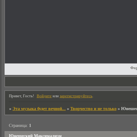
Фо
Привет, Гость!
Войдите
или
зарегистрируйтесь
.
»
Эта музыка будет вечной...
»
Творчество и не только
»
Юнешес
Страница:
1
Юнешеский Максимализм