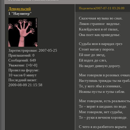
Поделиться
2007-07-11 03:26:09
Деюдольсий
1 "Наупитер"
Сказочная музыка во снах.
Ликов странное виденье.
Калейдоскоп в её глазах,
Она поет как приведенье.
Судьба моя в нарядах грез
Стоит нагая у порога.
Зарегистрирован
: 2007-05-25
Ей шаг до звезд,
Приглашений:
0
Сообщений:
649
Ей вздох до слез,
Уважение:
[+0/-0]
Но видит дивную дорогу.
Провел на форуме:
10 часов 0 минут
Мне говорили в розовых очках
Последний визит:
Наступишь трижды ты на граб
2009-08-09 21:15:58
Те, у кого лбы в сенниках,
Ножны пусты и тупы сабли.
Мне говорили, есть реальность
Те – верят в шедших по воде.
Мне говорили, нет судьбы,
Те – руки в вечном хороводе.
С чего я из разбитого корыта