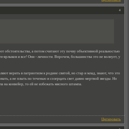
4
ают обстоятельства, а потом считают эту почву объективной реальностью
ярлыков и все! Они - личности. Впрочем, большинства это не волнует, у
яют верить в патриотизм к родине святой, но стар и млад, знают, что это
вать, а не плыть по теченью и созерцать свет давно мертвой звезды. Но
а на конвейер, то ей не избежать мясного штампа.
Цитировать