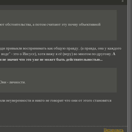
5
ют обстоятельства, а потом считают эту почву объективной
юди привыкли воспринимать как общую правду.. (а правда, она у каждого
 воде" - это о Иисусе), хотя вижу я её (веру) во многом по-другому.
А
 не значит что это уже не может быть действительностью...
Они - личности.
а или неуверенности и никто не говорит что они от этого становятся
Цитировать