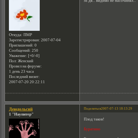
М дя... видимо не насочинял...
Откуда:
ПМР
Зарегистрирован
: 2007-07-04
Приглашений:
0
Сообщений:
250
Уважение:
[+0/-0]
Пол:
Женский
Провел на форуме:
1 день 23 часа
Последний визит:
2007-07-20 20:22:11
Поделиться
2007-07-13 18:13:29
Деюдольсий
1 "Наупитер"
Плод таков!
Буратино