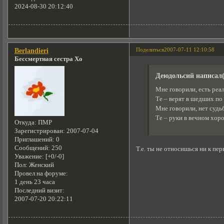
2024-08-30 20:12:40
Поделиться
2007-07-11 12:10:58
Berlandieri
Бессмертная сестра Хо
Деюдольсий написал(
Мне говорили, есть реал
Те – верят в шедших по 
Мне говорили, нет судь
Те – руки в вечном хоро
Откуда:
ПМР
Зарегистрирован
: 2007-07-04
Приглашений:
0
Сообщений:
250
Т.е. ты не относишься ни к перв
Уважение:
[+0/-0]
Пол:
Женский
Провел на форуме:
1 день 23 часа
Последний визит:
2007-07-20 20:22:11