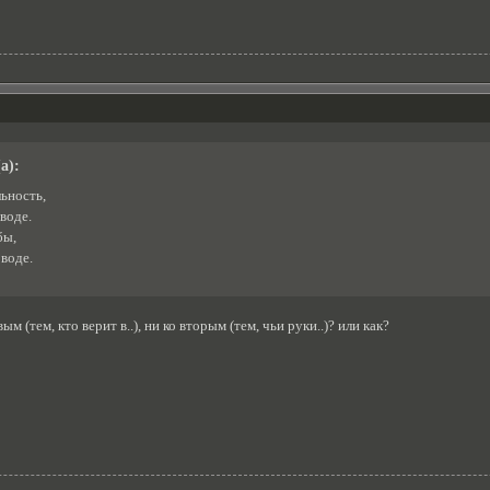
а):
ьность,
воде.
бы,
воде.
ым (тем, кто верит в..), ни ко вторым (тем, чьи руки..)? или как?