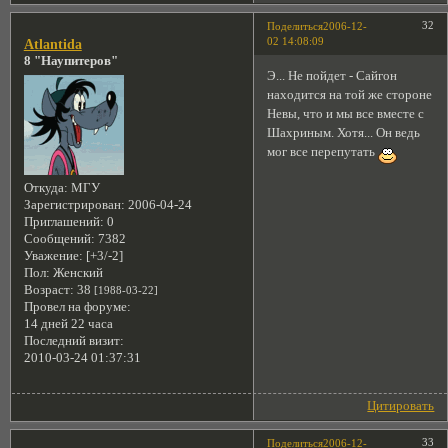
32
Поделиться
2006-12-
02 14:08:09
Atlantida
8 "Наупитеров"
Э... Не пойдет - Сайгон
находится на той же стороне
Невы, что и мы все вместе с
Шахриным. Хотя... Он ведь
мог все перепутать
Откуда:
МГУ
Зарегистрирован
: 2006-04-24
Приглашений:
0
Сообщений:
7382
Уважение:
[+3/-2]
Пол:
Женский
Возраст:
38
[1988-03-22]
Провел на форуме:
14 дней 22 часа
Последний визит:
2010-03-24 01:37:31
Цитировать
33
Поделиться
2006-12-