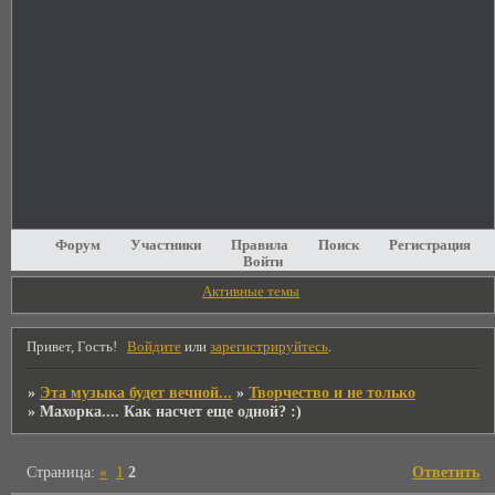
Форум
Участники
Правила
Поиск
Регистрация
Войти
Активные темы
Привет, Гость!
Войдите
или
зарегистрируйтесь
.
»
Эта музыка будет вечной...
»
Творчество и не только
»
Махорка.... Как насчет еще одной? :)
Страница:
«
1
2
Ответить