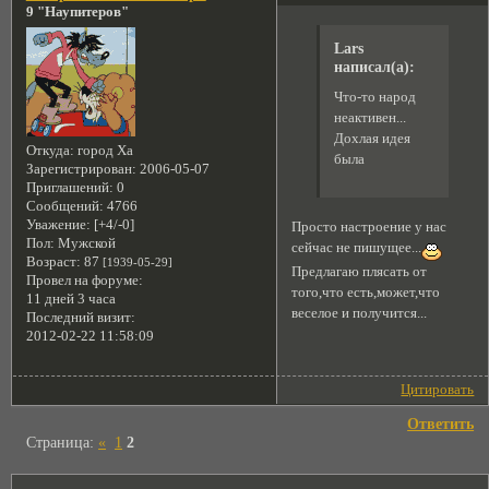
9 "Наупитеров"
Lars
написал(а):
Что-то народ
неактивен...
Дохлая идея
Откуда:
город Ха
была
Зарегистрирован
: 2006-05-07
Приглашений:
0
Сообщений:
4766
Уважение:
[+4/-0]
Просто настроение у нас
Пол:
Мужской
сейчас не пишущее...
Возраст:
87
[1939-05-29]
Предлагаю плясать от
Провел на форуме:
того,что есть,может,что
11 дней 3 часа
веселое и получится...
Последний визит:
2012-02-22 11:58:09
Цитировать
Ответить
Страница:
«
1
2