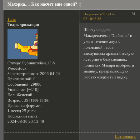
Махорка.... Как насчет еще одной? :)
31
Поделиться
2006-12-
02 10:43:35
Lars
Тварь дрожащая
Шевчук сидел с
Макаревичем в "Сайгоне" и
уже в течение двух с
половиной часов
выслушивал драматическую
историю о безуспешных
Откуда:
Рубинштейна,13 &
попытках Макара изобрести
Woodstock
машину, превращающую
Зарегистрирован
: 2006-04-24
любую жидкость в водку.
Приглашений:
0
Сообщений:
29800
Уважение:
[+6/-0]
Пол:
Женский
Возраст:
39
[1986-11-26]
Провел на форуме:
1 месяц 25 дней
Последний визит:
2024-08-30 20:12:40
Цитировать