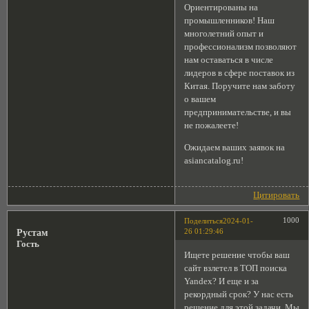
Ориентированы на
промышленников! Наш
многолетний опыт и
профессионализм позволяют
нам оставаться в числе
лидеров в сфере поставок из
Китая. Поручите нам заботу
о вашем
предпринимательстве, и вы
не пожалеете!
Ожидаем ваших заявок на
asiancatalog.ru!
Цитировать
1000
Поделиться
2024-01-
26 01:29:46
Рустам
Гость
Ищете решение чтобы ваш
сайт взлетел в ТОП поиска
Yandex? И еще и за
рекордный срок? У нас есть
решение для этой задачи. Мы