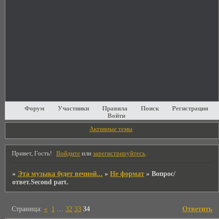
Форум
Участники
Правила
Поиск
Регистрация
Войти
Активные темы
Привет, Гость!
Войдите
или
зарегистрируйтесь
.
»
Эта музыка будет вечной...
»
Не формат
»
Вопрос/
ответ.Second part.
Страница:
«
1
…
32
33
34
Ответить