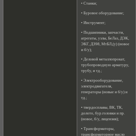
• Станки;
• Буровое оборудование;
• Инструмент;
• Подшипники, запчасти,
агрегаты, узлы, БеЛаз, ДЭК,
ЭКГ, ДЗ98, МтБЛ,(у) (новое
и б/у);
• Деловой металлопрокат,
трубопроводную арматуру,
трубу, и тд.;
• Электрооборудование,
электродвигателя,
генераторы (новые и б/у) и
тд.;
• твердосплавы, ВК, ТК,
долото, бур.головки и пр.
(новое, б/у, лицензия);
• Трансформаторы,
трансформаторное масло