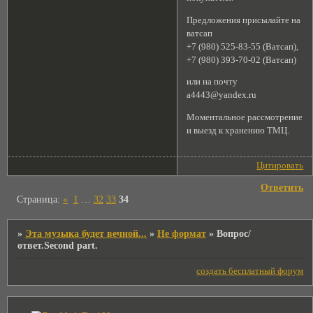
Предложения присылайте на
ватсап
+7 (980) 525-83-55 (Ватсап),
+7 (980) 393-70-02 (Ватсап)
или на почту
a4443@yandex.ru
Моментальное рассмотрение
и выезд к хранению ТМЦ.
Цитировать
Ответить
Страница:
«
1
…
32
33
34
»
Эта музыка будет вечной...
»
Не формат
»
Вопрос/
ответ.Second part.
создать бесплатный форум