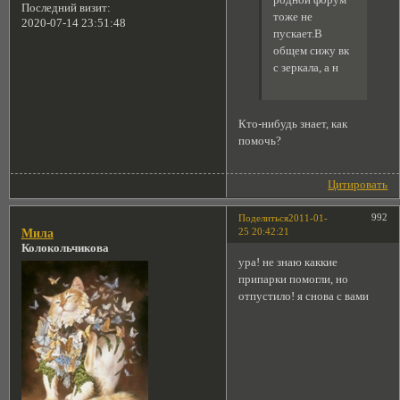
родной форум
Последний визит:
тоже не
2020-07-14 23:51:48
пускает.В
общем сижу вк
с зеркала, а н
Кто-нибудь знает, как
помочь?
Цитировать
992
Поделиться
2011-01-
25 20:42:21
Мила
Колокольчикова
ура! не знаю каккие
припарки помогли, но
отпустило! я снова с вами