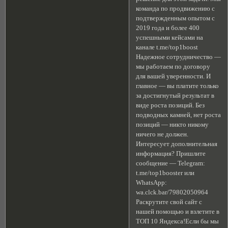
команда по продвижению с
подтвержденным опытом с
2019 года и более 400
успешными кейсами на
канале t.me/top1boost
Надежное сотрудничество —
мы работаем по договору
для вашей уверенности. И
главное — вы платите только
за достигнутый результат в
виде роста позиций. Без
подводных камней, нет роста
позиций — никто никому
ничего не должен.
Интересует дополнительная
информация? Пришлите
сообщение — Telegram:
t.me/top1booster или
WhatsApp:
wa.clck.bar/79802050964
Раскрутите свой сайт с
нашей помощью и взлетите в
ТОП 10 Яндекса!Если бы мы