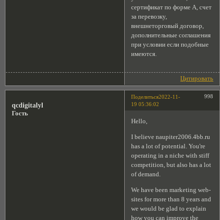
сертификат по форме А, счет
за перевозку,
внешнеторговый договор,
дополнительные соглашения
при условии если подобные
имеются.
Цитировать
998
Поделиться
2022-11-
19 05:36:02
qcdigitalyl
Гость
Hello,
I believe naupiter2006.4bb.ru
has a lot of potential. You're
operating in a niche with stiff
competition, but also has a lot
of demand.
We have been marketing web-
sites for more than 8 years and
we would be glad to explain
how you can improve the