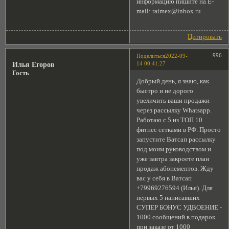
информацию пишите на E-
mail: raimex@inbox.ru
Цитировать
996
Поделиться
2022-09-
14 00:41:27
Илья Егоров
Гость
Добрый день, я знаю, как
быстро и не дорого
увеличить ваши продажи
через рассылку Whatsapp.
Работаю с 5 из ТОП 10
фитнес сетками в РФ. Просто
запустите Ватсап рассылку
под моим руководством и
уже завтра закроете план
продаж абонементов. Жду
вас у себя в Ватсап
+79969276594 (Илья). Для
первых 5 написавших
СУПЕР БОНУС УДВОЕНИЕ -
1000 сообщений в подарок
при заказе от 1000