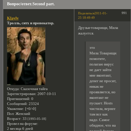
Вопрос/ответ.Second part.
991
Поделиться
2011-01-
25 18:49:49
Klayly
Тролль, ситх и провокатор.
Друзья-товарищи, Мила
жалуется.
это
Мила:Товарищи,
помогите,
полагаю вирус
не дает зайти
мне вконтакт,
денег не просит,
никак не
Откуда:
Сказочная тайга
проявляется, но
Зарегистрирован
: 2007-10-11
вконтакт не
Приглашений:
0
пускает. Hosts
Сообщений:
23324
Уважение:
[+0/-0]
чистила, вернее
Пол:
Женский
там все как
Возраст:
33
[1993-05-18]
надо. Самое
Провел на форуме:
обидное, что на
2 месяца 6 дней